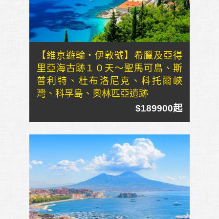
【維京遊輪・伊敦號】希臘及亞得
里亞海古跡１０天～聖馬可島、斯
普利特、杜布洛尼克、科托爾峽
灣、科孚島、奧林匹亞遺跡
$189900起