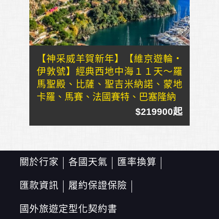
【神采威羊賀新年】【維京遊輪・
伊敦號】經典西地中海１１天～羅
馬聖殿、比薩、聖吉米納諾、蒙地
卡羅、馬賽、法國賽特、巴塞隆納
$219900起
關於行家
各國天氣
匯率換算
匯款資訊
履約保證保險
國外旅遊定型化契約書