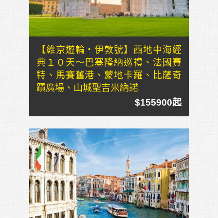
【維京遊輪・伊敦號】西地中海經
典１０天～巴塞隆納巡禮、法國賽
特、馬賽舊港、蒙地卡羅、比薩奇
蹟廣場、山城聖吉米納諾
$155900起