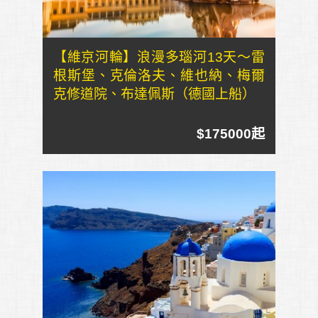
【維京河輪】浪漫多瑙河13天～雷
根斯堡、克倫洛夫、維也納、梅爾
克修道院、布達佩斯（德國上船）
$175000起