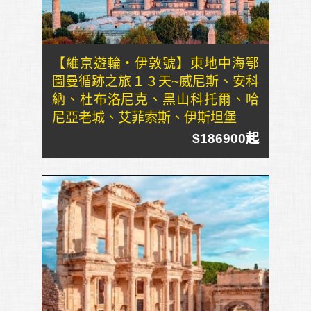
【維京遊輪・伊敦號】東地中海鄂
圖曼循跡之旅１３天~威尼斯、安科
納、杜布洛尼克、黑山科托爾、哈
尼亞老城、艾菲索斯、伊斯坦堡
$186900起