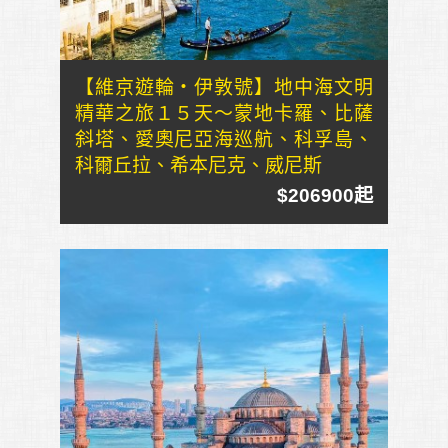
【維京遊輪・伊敦號】地中海文明
精華之旅１５天～蒙地卡羅、比薩
斜塔、愛奧尼亞海巡航、科孚島、
科爾丘拉、希本尼克、威尼斯
$206900起