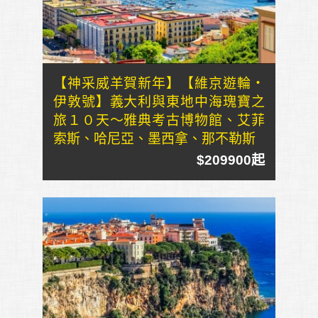
【神采威羊賀新年】【維京遊輪・
伊敦號】義大利與東地中海瑰寶之
旅１０天～雅典考古博物館、艾菲
索斯、哈尼亞、墨西拿、那不勒斯
$209900起