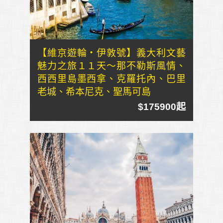
【維京遊輪・伊敦號】義大利文藝
魅力之旅１１天～那不勒斯風情、
西西里島墨西拿、克羅托內、巴里
老城、希本尼克、聖馬可島
$175900起