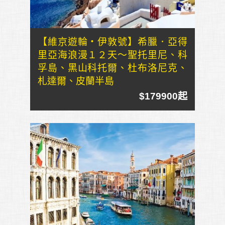
【維京遊輪・伊敦號】希臘．亞得
里亞海浪漫１２天～聖托里尼、科
孚島、黑山科托爾、杜布洛尼克、
札達爾、皮蘭半島
$179900起