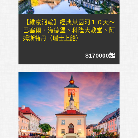
【維京河輪】經典萊茵河１０天～
巴塞爾、海德堡、科隆大教堂、阿
姆斯特丹（瑞士上船）
$170000起