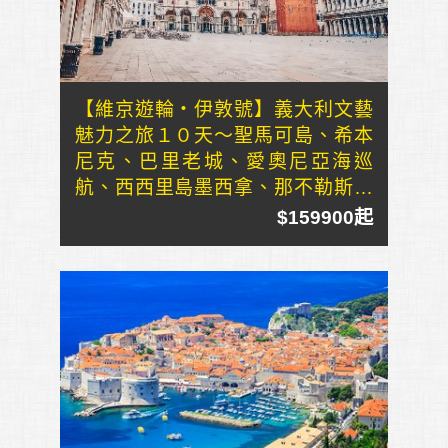
【維京遊輪・伊敦號】義大利文藝
魅力之旅１０天～聖馬可島、希本
尼克、巴里老城、愛奧尼亞海巡
航、西西里島墨西拿、那不勒斯風
情
$159900起