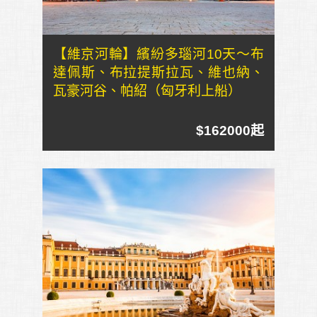
【維京河輪】繽紛多瑙河10天～布
達佩斯、布拉提斯拉瓦、維也納、
瓦豪河谷、帕紹（匈牙利上船）
$162000起