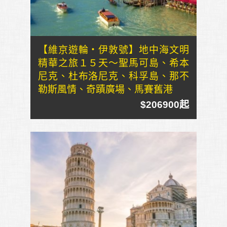
【維京遊輪・伊敦號】地中海文明
精華之旅１５天～聖馬可島、希本
尼克、杜布洛尼克、科孚島、那不
勒斯風情、奇蹟廣場、馬賽舊港
$206900起