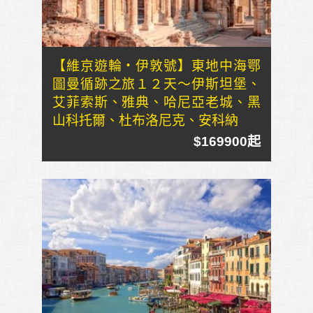
【維京遊輪・伊敦號】東地中海鄂
圖曼循跡之旅１２天～伊斯坦堡、
艾菲索斯、雅典、哈尼亞老城、黑
山科托爾、杜布洛尼克、安科納
$169900起