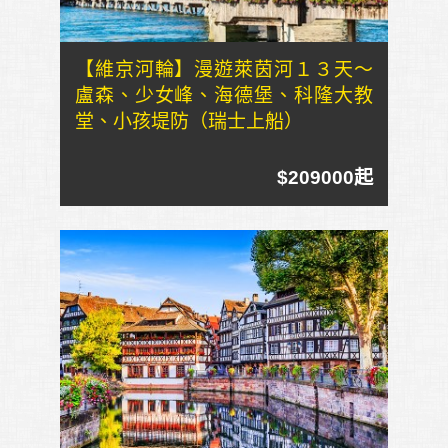
【維京河輪】漫遊萊茵河１３天～
盧森、少女峰、海德堡、科隆大教
堂、小孩堤防（瑞士上船）
$209000起