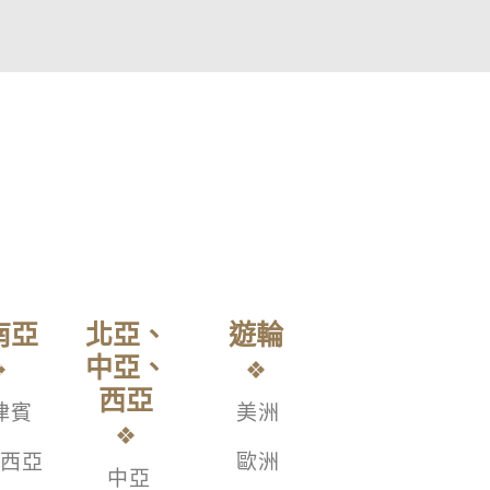
南亞
北亞、
遊輪
中亞、
西亞
律賓
美洲
西亞
歐洲
中亞