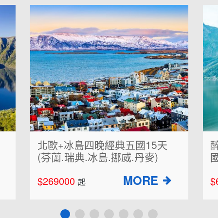
醉愛歐洲~奧捷斯匈浪漫輝煌帝
國10天
$69900
$
起