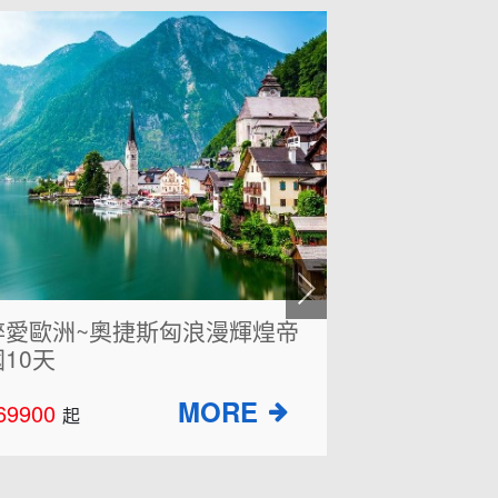
超值克斯8天~仙境十六湖國家
2026夢想
公園、鐘乳石洞小火車、布雷
西地中海1
德湖
64900
$128000
起
起