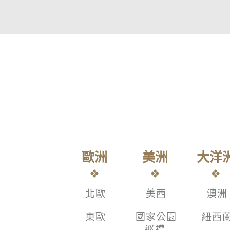
歐洲
美洲
大洋
北歐
美西
澳洲
東歐
國家公園
紐西
巡禮