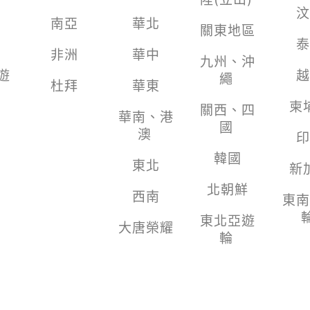
汶
南亞
華北
關東地區
泰
非洲
華中
九州、沖
遊
越
繩
杜拜
華東
柬
關西、四
華南、港
國
澳
印
韓國
東北
新
北朝鮮
西南
東南
東北亞遊
大唐榮耀
輪