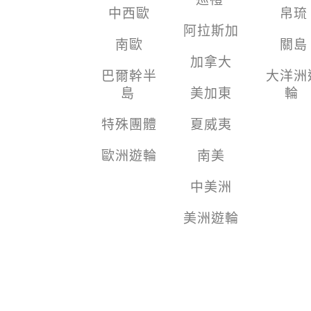
中西歐
帛琉
阿拉斯加
南歐
關島
加拿大
巴爾幹半
大洋洲
島
美加東
輪
特殊團體
夏威夷
歐洲遊輪
南美
中美洲
美洲遊輪