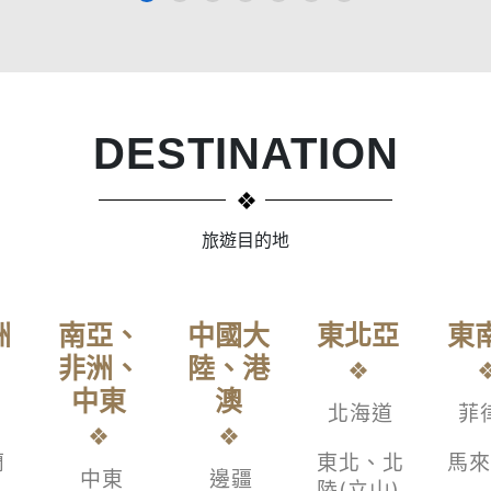
DESTINATION
旅遊目的地
洲
南亞、
中國大
東北亞
東
非洲、
陸、港
中東
澳
北海道
菲
蘭
東北、北
馬來
中東
邊疆
陸(立山)