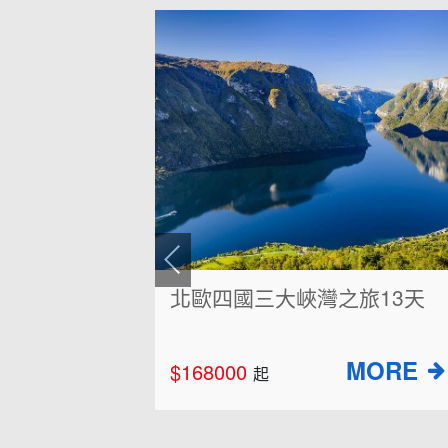
北歐+冰島四晚經典五國15天
(芬蘭.瑞典.冰島.挪威.丹麥)
$269000
起