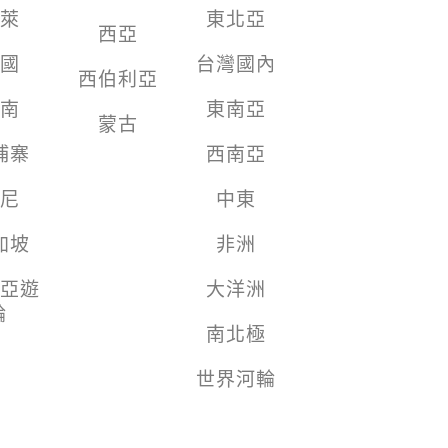
萊
東北亞
西亞
國
台灣國內
西伯利亞
南
東南亞
蒙古
埔寨
西南亞
尼
中東
加坡
非洲
亞遊
大洋洲
輪
南北極
世界河輪