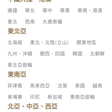
邊疆
華北
華中
華東
華南、港澳
東北
西南
大唐榮耀
東北亞
北海道
東北、北陸(立山)
關東地區
九州、沖繩
關西、四國
韓國
北朝鮮
東北亞遊輪
東南亞
菲律賓
馬來西亞
汶萊
泰國
越南
柬埔寨
印尼
新加坡
東南亞遊輪
北亞、中亞、西亞