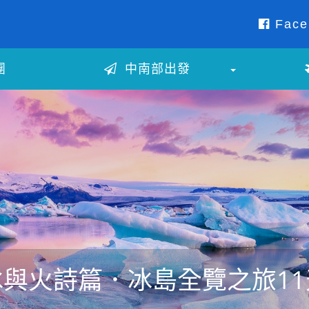
Face
團
中南部出發
冰與火詩篇．冰島全覽之旅11