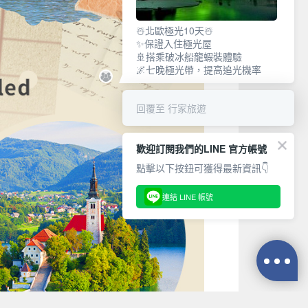
☃️北歐極光10天☃️
✨保證入住極光屋
🚢搭乘破冰船龍蝦裝體驗
🌌七晚極光帶，提高追光機率
回覆至 行家旅遊
歡迎訂閱我們的LINE 官方帳號
點擊以下按鈕可獲得最新資訊👇
連結 LINE 帳號