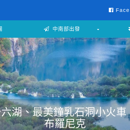
Face
團
中南部出發
十六湖、最美鐘乳石洞小火
布羅尼克