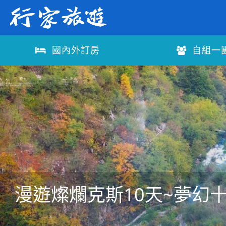
國內外訂房
自組一
漫遊燦爛克斯10天~夢幻