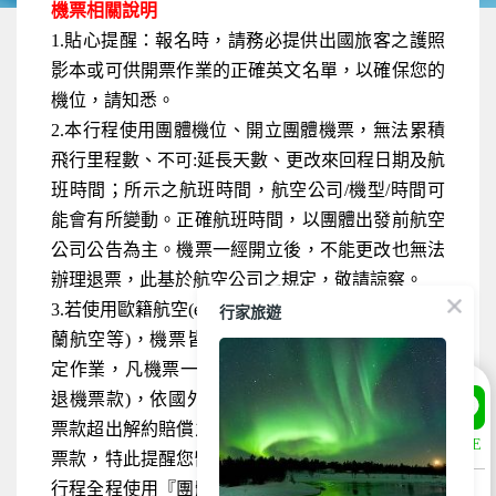
機票相關說明
1.貼心提醒：報名時，請務必提供出國旅客之護照
影本或可供開票作業的正確英文名單，以確保您的
機位，請知悉。
2.本行程使用團體機位、開立團體機票，無法累積
飛行里程數、不可:延長天數、更改來回程日期及航
班時間；所示之航班時間，航空公司/機型/時間可
能會有所變動。正確航班時間，以團體出發前航空
公司公告為主。機票一經開立後，不能更改也無法
辦理退票，此基於航空公司之規定，敬請諒察。
行家旅遊
3.若使用歐籍航空(ex:土耳其航空、阿聯酋航空、荷
蘭航空等)，機票皆依所使用航空公司的團體票規
定作業，凡機票一經開票則無退、換票價值(無法
退機票款)，依國外旅遊定型化契約規定，如該機
票款超出解約賠償之金額，亦須由旅客負擔全額機
LINE
票款，特此提醒您留意。 4.航空公司座位安排：本
行程全程使用『團體經濟艙』機票，不適用預先選