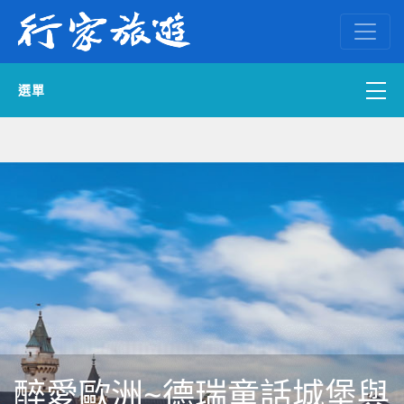
選單
國內外訂房
自組一團
中南部出發
國內旅遊
ENGLISH WEB
醉愛歐洲~德瑞童話城堡與