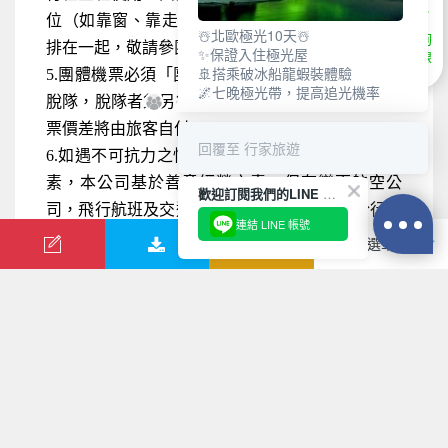
位（如靠窗、靠走道..等），同行者有可能無法安
☃️北歐極光10天☃️
諮詢
排在一起，敬請參團貴賓見諒。
✨保證入住極光屋
專線
🚢搭乘破冰船龍蝦裝體驗
5.團體機票必須「團去團回」，恕無法延遲返國及
🌌七晚極光帶，提高追光機率
脫隊，脫隊者須另行訂位及開立「個人機票」，機
票價差將由旅客自付。
回覆至 行家旅遊
6.如遇不可抗力之情況，而不可歸責於旅行業之因
素，本公司基於善意經營之責，保有變更航空公
歡迎訂閱我們的LINE 官方帳號
司，飛行航班及交通工具旅行方式之權利。於行程
連結 LINE 帳號
參觀內容不減之原則下，得依航空公司班機及旅館
確認之實際情形及團體行進之交通狀況酌情參考調
整順序。
小費建議
出團備註