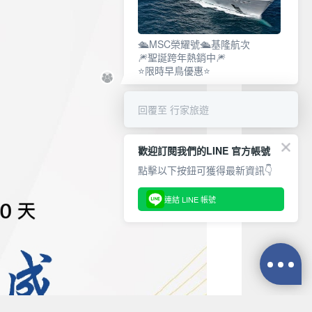
🛳️MSC榮耀號🛳️基隆航次
🎆聖誕跨年熱銷中🎆
⭐限時早鳥優惠⭐
回覆至 行家旅遊
歡迎訂閱我們的LINE 官方帳號
點擊以下按鈕可獲得最新資訊👇
連結 LINE 帳號