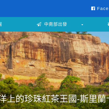
Face
團
中南部出發
洋上的珍珠紅茶王國-斯里蘭