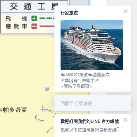
行家旅遊
🛳️MSC榮耀號🛳️基隆航次
🎆聖誕跨年熱銷中🎆
⭐限時早鳥優惠⭐
回覆至 行家旅遊
歡迎訂閱我們的LINE 官方帳號
點擊以下按鈕可獲得最新資訊👇