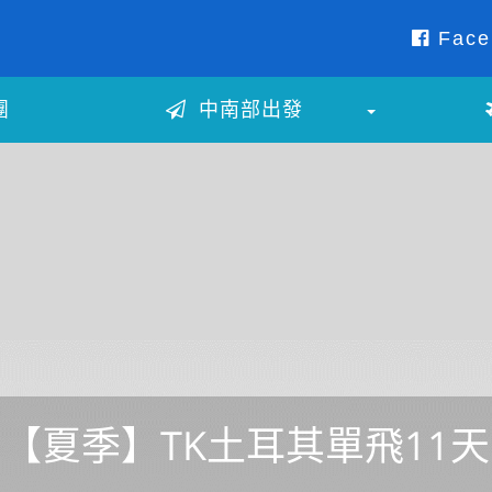
Face
團
中南部出發
【夏季】TK土耳其單飛11天