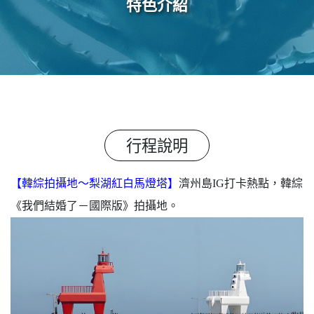
特色介紹
行程說明
【韓綜拍攝地～梨湖紅白馬燈塔】
濟州島IG打卡熱點，韓綜
《我們結婚了－國際版》拍攝地。