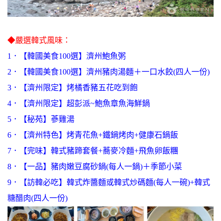
◆嚴選韓式風味：
1．【韓國美食100選】濟州鮑魚粥
2．【韓國美食100選】濟州豬肉湯麵＋一口水餃(四人一份)
3．【濟州限定】烤橘香豬五花吃到飽
4．【濟州限定】超彭派~鮑魚章魚海鮮鍋
5．【秘苑】蔘雞湯
6．【濟州特色】烤青花魚+鐵鍋烤肉+健康石鍋飯
7．【完味】韓式豬蹄套餐+蕎麥冷麵+飛魚卵飯糰
8．【一品】豬肉嫩豆腐砂鍋(每人一鍋)＋季節小菜
9．【訪韓必吃】韓式炸醬麵或韓式炒碼麵(每人一碗)+韓式
糖醋肉(四人一份)