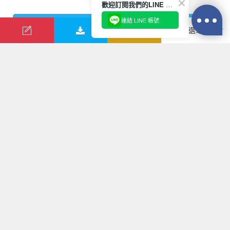
夜去晚回
歡迎訂閱我們的LINE 官方帳號
連結 LINE 帳號
報名
查看更多
關於行家
各國天氣
匯率換算
匯款資訊
履約保證保險