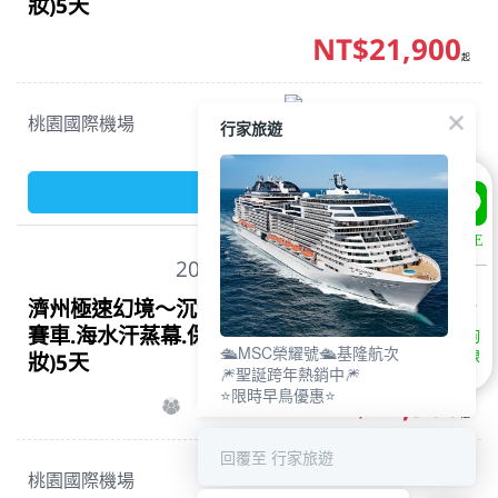
妝)5天
NT$21,900
起
易斯達航空
桃園國際機場
行家旅遊
夜去晚回
報名
LINE
2026/09/11(五)
濟州極速幻境～沉浸式光影藝術博物館.無重力
賽車.海水汗蒸幕.保住乙晚五星萬豪(一站購物彩
諮詢
🛳️MSC榮耀號🛳️基隆航次
妝)5天
專線
🎆聖誕跨年熱銷中🎆
⭐限時早鳥優惠⭐
NT$21,900
起
回覆至 行家旅遊
易斯達航空
桃園國際機場