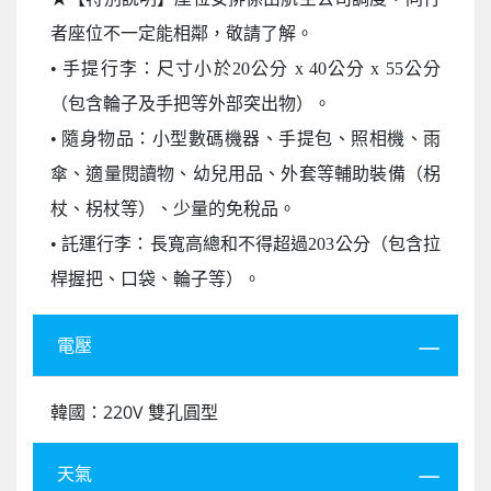
者座位不一定能相鄰，敬請了解。
• 手提行李：尺寸小於20公分 x 40公分 x 55公分
（包含輪子及手把等外部突出物）。
• 隨身物品：小型數碼機器、手提包、照相機、雨
傘、適量閱讀物、幼兒用品、外套等輔助裝備（柺
杖、柺杖等）、少量的免稅品。
• 託運行李：長寬高總和不得超過203公分（包含拉
桿握把、口袋、輪子等）。
電壓
韓國：220V 雙孔圓型
天氣