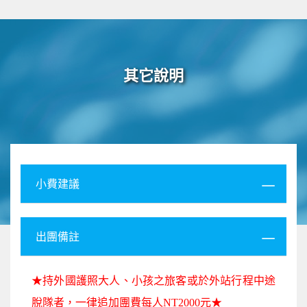
其它說明
小費建議
出團備註
★持外國護照大人、小孩之旅客或於外站行程中途
脫隊者，一律追加團費每人NT2000元★