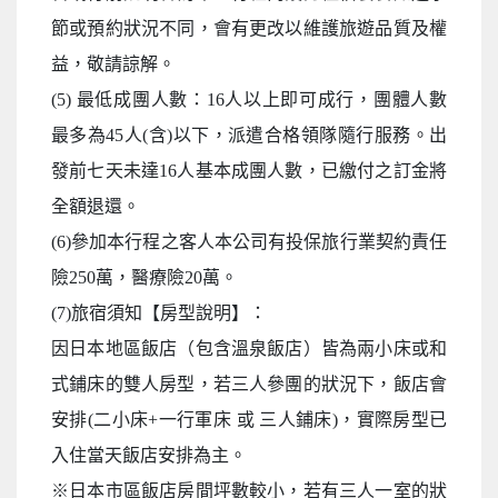
節或預約狀況不同，會有更改以維護旅遊品質及權
益，敬請諒解。
(5) 最低成團人數：16人以上即可成行，團體人數
最多為45人(含)以下，派遣合格領隊隨行服務。出
發前七天未達16人基本成團人數，已繳付之訂金將
全額退還。
(6)參加本行程之客人本公司有投保旅行業契約責任
險250萬，醫療險20萬。
(7)旅宿須知【房型說明】：
因日本地區飯店（包含溫泉飯店）皆為兩小床或和
式鋪床的雙人房型，若三人參團的狀況下，飯店會
安排(二小床+一行軍床 或 三人鋪床)，實際房型已
入住當天飯店安排為主。
※日本市區飯店房間坪數較小，若有三人一室的狀