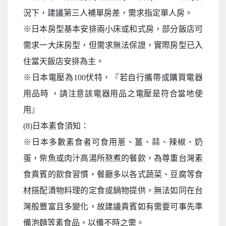
況下，建議第三人補單房差，需求指定單人房。
※日本房型基本安排兩小床或和式房，部分飯店可
需求一大床房型，但需求無法保證，實際房型已入
住當天飯店安排為主。
※日本電壓為100伏特，『若自行攜帶或購買電器
用品時 ，請注意該電器用品之電壓是符合當地使
用』
(8)日本素食須知：
※日本多數素食者可食用蔥、薑、蒜、辣椒、奶
蛋，柴魚或肉汁高湯所熬煮的餐飲，為尊重台灣素
食貴賓的飲食習慣，餐廳多以各式蔬菜、豆腐等食
材搭配漬物料理的定食或鍋物提供，無法如同在台
灣般豐富且多變化，故建議貴賓如有需要可事先準
備泡麵等素食品，以備不時之需。