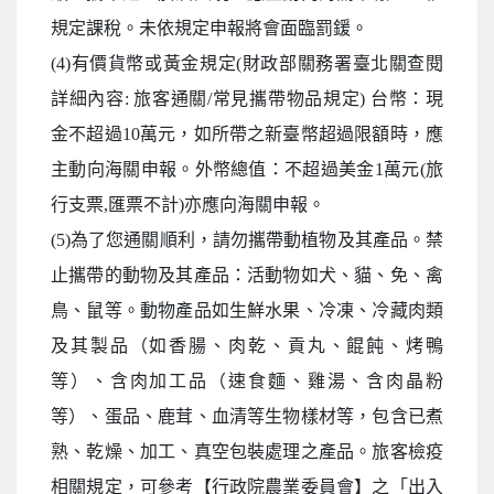
規定課稅。未依規定申報將會面臨罰鍰。
(4)有價貨幣或黃金規定(財政部關務署臺北關查閱
詳細內容: 旅客通關/常見攜帶物品規定) 台幣：現
金不超過10萬元，如所帶之新臺幣超過限額時，應
主動向海關申報。外幣總值：不超過美金1萬元(旅
行支票,匯票不計)亦應向海關申報。
(5)為了您通關順利，請勿攜帶動植物及其產品。禁
止攜帶的動物及其產品：活動物如犬、貓、免、禽
鳥、鼠等。動物產品如生鮮水果、冷凍、冷藏肉類
及其製品（如香腸、肉乾、貢丸、餛飩、烤鴨
等）、含肉加工品（速食麵、雞湯、含肉晶粉
等）、蛋品、鹿茸、血清等生物樣材等，包含已煮
熟、乾燥、加工、真空包裝處理之產品。旅客檢疫
相關規定，可參考【行政院農業委員會】之「出入