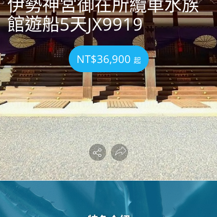
伊勢神宮御在所纜車水族
館遊船5天JX9919
NT$36,900
起