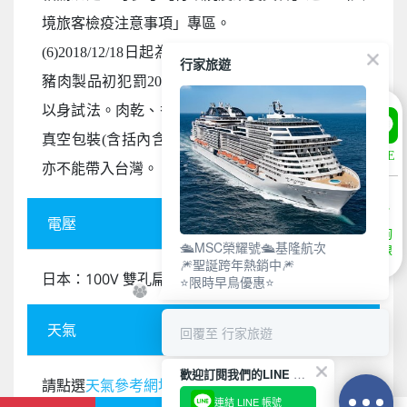
境旅客檢疫注意事項」專區。
(6)2018/12/18日起為防範豬瘟進入台灣，私自挾帶
行家旅遊
豬肉製品初犯罰20萬，累犯罰100萬，請旅客不要
以身試法。肉乾、香腸、臘肉、火腿、肉製零食、
真空包裝(含括內含肉製品的泡麵)等非罐頭食品，
LINE
亦不能帶入台灣。
電壓
諮詢
🛳️MSC榮耀號🛳️基隆航次
專線
🎆聖誕跨年熱銷中🎆
日本：100V 雙孔扁型
⭐限時早鳥優惠⭐
天氣
回覆至 行家旅遊
歡迎訂閱我們的LINE 官方帳號
請點選
天氣參考網址
連結 LINE 帳號