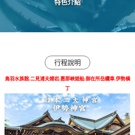
特色介紹
行程說明
鳥羽水族館.二見浦夫婦岩.惠那峽遊船.御在所岳纜車.伊勢橫
丁