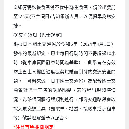
※如有特殊餐食者例不食牛肉/生食者，請於出發前
至少5天(不含假日)告知承辦人員，以便提早為您安
排。
(9)交通須知【巴士規定】
根據日本國土交通省於令和6年（2024年4月1日）
發布的最新規定，巴士每日行駛時間不得超過10小
時（從車庫實際發車時間為基準），此舉旨在有效
防止巴士司機因過度疲勞駕駛而引發的交通安全問
題。（資料來源：日本國土交通省）為配合國土交
通省對巴士工時的嚴格限制，若行程出現超時情
況，為確保團體行程順利進行，部分交通路段會改
採大眾交通工具（如電車、地鐵、接駁車或計程車
等）敬請理解並予以配合。
*注意事項/相關規定: