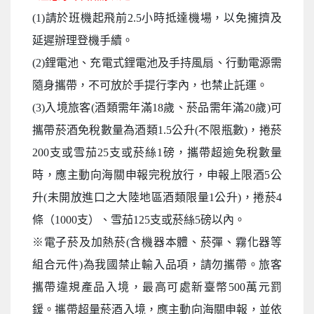
(1)請於班機起飛前2.5小時抵達機場，以免擁擠及
延遲辦理登機手續。
(2)鋰電池、充電式鋰電池及手持風扇、行動電源需
隨身攜帶，不可放於手提行李內，也禁止託運。
(3)入境旅客(酒類需年滿18歲、菸品需年滿20歲)可
攜帶菸酒免稅數量為酒類1.5公升(不限瓶數)，捲菸
200支或雪茄25支或菸絲1磅，攜帶超逾免稅數量
時，應主動向海關申報完稅放行，申報上限酒5公
升(未開放進口之大陸地區酒類限量1公升)，捲菸4
條（1000支）、雪茄125支或菸絲5磅以內。
※電子菸及加熱菸(含機器本體、菸彈、霧化器等
組合元件)為我國禁止輸入品項，請勿攜帶。旅客
攜帶違規產品入境，最高可處新臺幣500萬元罰
鍰。攜帶超量菸酒入境，應主動向海關申報，並依