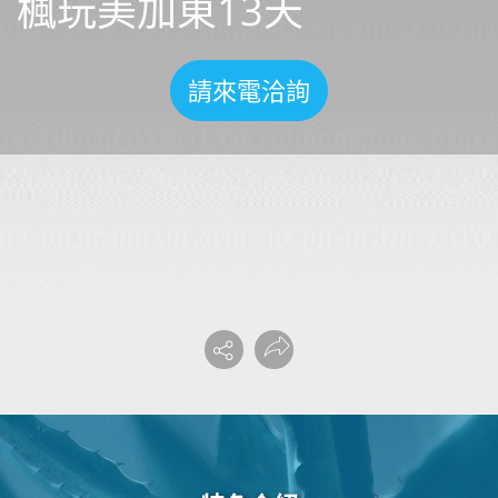
楓玩美加東13天
請來電洽詢