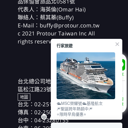
品保協會旅品北0581號
代表人：海英倫(Omar Hai)
聯絡人：蔡其蓁(Buffy)
E-Mail：buffy@protour.com.tw
c 2021 Protour Taiwan Inc All
rights reserved
行家旅遊
LINE
台北總公司地址：(104)台北市中山
區松江路23號7樓、8樓
地圖
諮詢
台北：02-25166630
🛳️MSC榮耀號🛳️基隆航次
專線
🎆聖誕跨年熱銷中🎆
傳真：02-25019918
⭐限時早鳥優惠⭐
台中：04-23280155