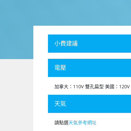
小費建議
電壓
加拿大：110V 雙孔扁型 美國：120V
天氣
請點選
天氣參考網址