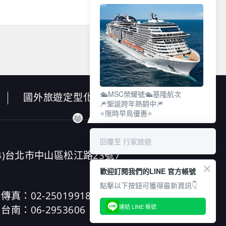
🛳️MSC榮耀號🛳️基隆航次
國外旅遊定型化契約書
🎆聖誕跨年熱銷中🎆
⭐限時早鳥優惠⭐
回覆至 行家旅遊
4)台北市中山區松江路23號7
歡迎訂閱我們的LINE 官方帳號
點擊以下按鈕可獲得最新資訊👇
傳真：02-25019918
連結 LINE 帳號
台南：06-2953606