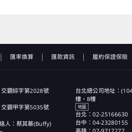
匯率換算
匯款資訊
履約保證保險
交觀綜字第2028號
台北總公司地址：(10
樓、8樓
交觀甲字第5035號
地圖
台北：02-25166630
台中：04-23280155
絡人：蔡其蓁(Buffy)
高雄：07-9717277
w