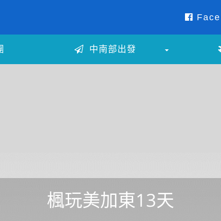
Face
團
中南部出發
楓玩美加東13天