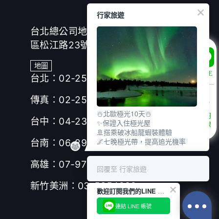
行家旅遊
台北總公司地址：(104)台北市中山
區松江路23號7樓、8樓
地圖
LINE
台北：02-25166630
傳真：02-25019918
☃️北歐極光10天☃️
諮詢
台中：04-23280155
✨保證入住極光屋
專線
🚢搭乘破冰船龍蝦裝體驗
🌌七晚極光帶，提高追光機率
台南：06-2953606
高雄：07-9717277
回覆至 行家旅遊
新竹美洲：03-5354989
歡迎訂閱我們的LINE 官方帳號
連結 LINE 帳號