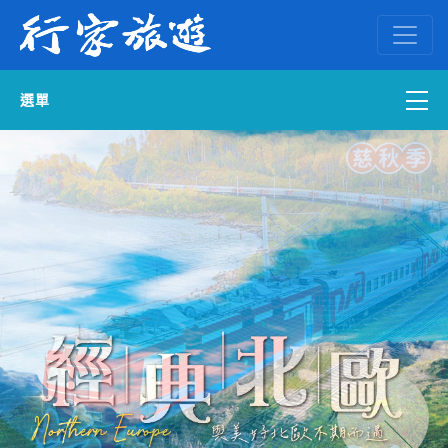
選單
國內外訂房
自組一團
中南部出發
國內旅遊
ENGLISH WEB