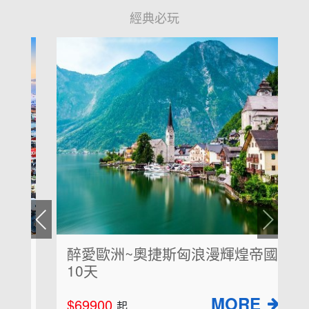
經典必玩
醉愛歐洲~奧捷斯匈浪漫輝煌帝國
10天
$69900
起