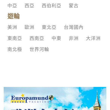
中亞
西亞
西伯利亞
蒙古
遊輪
美洲
歐洲
東北亞
台灣國內
東南亞
西南亞
中東
非洲
大洋洲
南北極
世界河輪