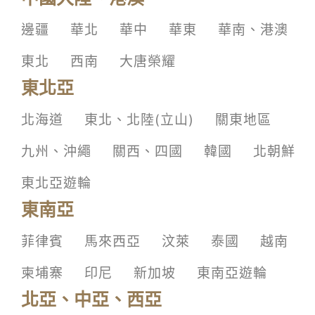
邊疆
華北
華中
華東
華南、港澳
東北
西南
大唐榮耀
東北亞
北海道
東北、北陸(立山)
關東地區
九州、沖繩
關西、四國
韓國
北朝鮮
東北亞遊輪
東南亞
菲律賓
馬來西亞
汶萊
泰國
越南
柬埔寨
印尼
新加坡
東南亞遊輪
北亞、中亞、西亞