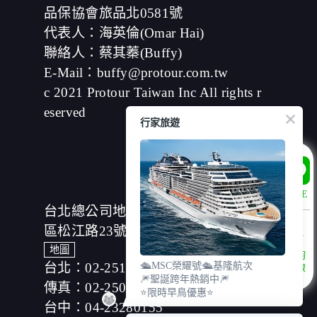
動或贈獎時，本網站會收集您的個人識別資料，本網站也
品保協會旅品北0581號
可以從商業夥伴處取得個人資料。
當客戶在本網站註冊時，我們會取得您的姓名、電話、住
代表人：海英倫(Omar Hai)
址、身份證字號、電子郵件、出生日期、性別、行業等相
聯絡人：蔡其蓁(Buffy)
關資料，當您註冊成功，並登入使用我們的服務後，我們
E-Mail：buffy@protour.com.tw
即取得您的資料。註冊時，本網站取得您的姓名、電話、
住址、身份證字號、電子郵件、出生日期、性別、行業等
c 2021 Protour Taiwan Inc All rights r
相關資料，當您註冊成功，並登入使用我們的服務後，本
eserved
網站即取得您的資料。
行家旅遊
其他除了上述，會保留您在上網瀏覽或查詢時，伺服器自
行產生的相關記錄，包括您使用連線設備的 IP 位址、使用
時間、使用的瀏覽器、瀏覽及點選資料紀錄等。本網站會
對個別連線者的瀏覽器予以標示，歸納使用者瀏覽器在本
網站內部所瀏覽的網頁，除非您願意告知您的個人資料，
LINE
否則本網站不會也無法將此項記錄和您對應。請您注意，
台北總公司地址：(104)台北市中山
在本網站網刊登廣告之廠商，或與連結本網站，也可能蒐
集您個人的資料。對於您主動提供的個人資訊，這些廣告
區松江路23號7樓、8樓
廠商、或連結網站有其個別的私權保護政策，其資料處理
地圖
諮詢
措施不適用本網站隱私權保護政策，本公司不負任何連帶
台北：02-25166630
🛳️MSC榮耀號🛳️基隆航次
專線
責任。
🎆聖誕跨年熱銷中🎆
本網站將在事前或註冊登錄取得您的同意後，傳送商業性
傳真：02-25019918
⭐限時早鳥優惠⭐
資料或電子郵件給您。本公司除了在該資料或電子郵件上
台中：04-23280155
註明是由本公司發送，也會在該資料或電子郵件上提供您