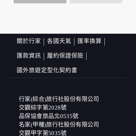
您個人在本網站上的聊天室或討論區中任意公開個人資料
的行為，在非經加密的保護下，亦不適用於本公司隱私權
保護政策。
資料的蒐集與使用方式:
為了在本網站提供您最佳的互動性服務，可能會請您提供
相關個人的資料，其範圍如下：
關於行家
各國天氣
匯率換算
本網站在您使用服務信箱、問卷調查等互動性功能時，會
保留您所提供的姓名、電子郵件地址、聯絡方式及使用時
匯款資訊
履約保證保險
間等。
於一般瀏覽時，伺服器會自行記錄相關行徑，包括您使用
國外旅遊定型化契約書
連線設備的 IP 位址、使用時間、使用的瀏覽器、瀏覽及點
選資料記錄等，做為我們增進網站服務的參考依據，此記
錄為內部應用，決不對外公布。
為提供精確的服務，我們會將收集的問卷調查內容進行統
計與分析，分析結果之統計數據或說明文字呈現，除供內
行家(綜合)旅行社股份有限公司
部研究外，我們會視需要公佈統計數據及說明文字，但不
涉及特定個人之資料。
交觀綜字第2028號
除非取得您的同意或其他法令之特別規定，本網站絕不會
品保協會旅品北0535號
將您的個人資料揭露予第三人或使用於蒐集目的以外之其
名家(甲種)旅行社股份有限公司
他用途。
在您於本網站註冊帳號、使用本網站相關產品、服務、活
交觀甲字第5035號