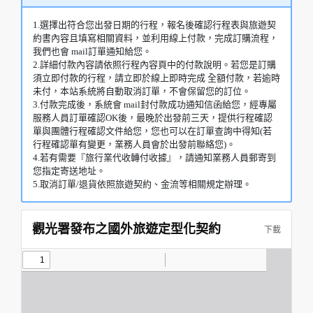
1.選擇出符合您出發日期的行程，報名後確認行程表與旅遊契
約書內容且填寫相關資料，並利用線上付款，完成訂購流程，
我們也會 mail訂單通知給您。
2.詳細付款內容請依照行程內容頁中的付款說明。若您是訂購
須立即付款的行程，請立即於線上即時完成 全額付款，若逾時
未付，本站系統將自動取消訂單，不會保留您的訂位。
3.付款完成後，系統會 mail封付款成功通知信函給您，經專屬
服務人員訂單確認OK後，最晚於出發前三天，提供行程確認
單與團體行程確認文件給您，您也可以在訂單查詢中得知(若
行程確認單有變更，業務人員會於出發前聯絡您)。
4.若有需要『旅行業代收轉付收據』，請通知業務人員郵寄到
您指定寄送地址。
5.取消訂單/退貨依照旅遊契約、金流等相關規定辦理。
觀光署發布之國外旅遊定型化契約
下載