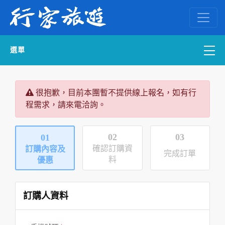
選單
國內外訂房
很抱歉，目前本團暫不提供線上報名，如有行
程需求，請來電洽詢。
自組一團
中南部出發
02
03
01
確認訂購資
訂購內容及
完成訂單
國內旅遊
料
優惠
ENGLISH WEB
訂購人資料