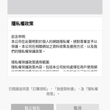
隱私權政策
前言申明:
本公司在此聲明對於個人的網路隱私權，絕對尊重並予以
保護。本公司在相關網站之資料收集及運用方式，以及我
們的隱私權保護政策。
隱私權保護政策適用範圍:
隱私權保護政策內容，包括本公司如何處理在用戶使用網
站服務時收集到的身份識別資料，也包括本公司如何處理
在商業合作與本公司合作時分享的任何身份識別資料。隱
私權保護政策不適用於本公司以外的公司或網站群，與非
本站所僱用或管理人員。例如您透過本公司旗下網站上的
已閱讀並同意「訂購須知」、「旅遊契約書」、及「隱私權
廣告廠商連結，這些置放連結的廠商也可能蒐集您個人的
政策」。
資料。對於您主動提供的個人資訊，這些廣告廠商或連結
網站有其個別的隱私權保護政策，其資料處理措施不適用
於本公司隱私權保護政策。
截止報名
取消