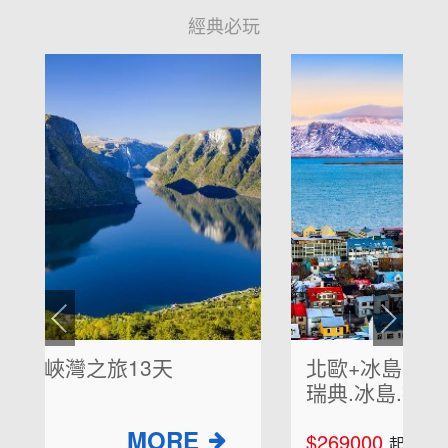
經典必玩
北歐+冰島四晚經典五國15天(芬蘭.
瑞典.冰島.挪威.丹麥)
$269000
起