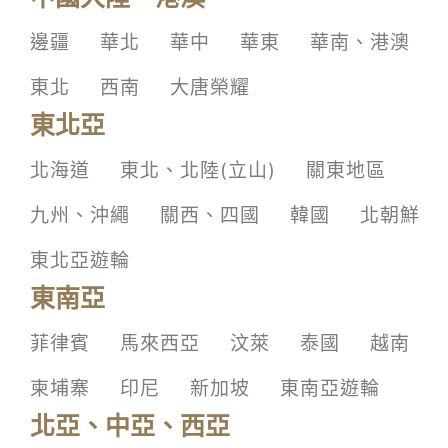
邊疆
華北
華中
華東
華南、港澳
東北
西南
大唐榮耀
東北亞
北海道
東北、北陸(立山)
關東地區
九州、沖繩
關西、四國
韓國
北朝鮮
東北亞遊輪
東南亞
菲律賓
馬來西亞
汶萊
泰國
越南
柬埔寨
印尼
新加坡
東南亞遊輪
北亞、中亞、西亞