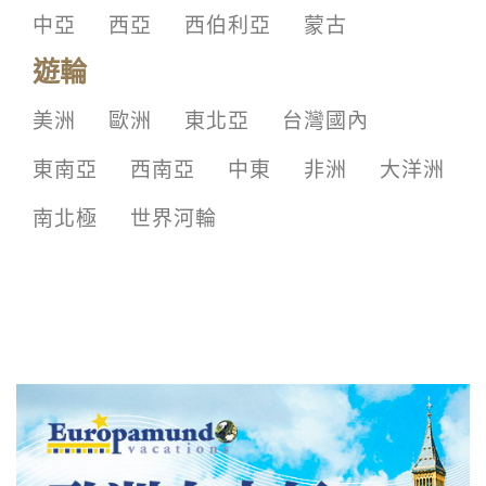
中亞
西亞
西伯利亞
蒙古
遊輪
美洲
歐洲
東北亞
台灣國內
東南亞
西南亞
中東
非洲
大洋洲
南北極
世界河輪