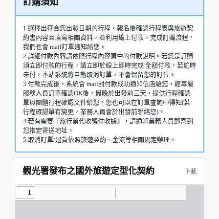
訂購須知
1.選擇出符合您出發日期的行程，報名後確認行程表與旅遊契
約書內容且填寫相關資料，並利用線上付款，完成訂購流程，
我們也會 mail訂單通知給您。
2.詳細付款內容請依照行程內容頁中的付款說明。若您是訂購
須立即付款的行程，請立即於線上即時完成 全額付款，若逾時
未付，本站系統將自動取消訂單，不會保留您的訂位。
3.付款完成後，系統會 mail封付款成功通知信函給您，經專屬
服務人員訂單確認OK後，最晚於出發前三天，提供行程確認
單與團體行程確認文件給您，您也可以在訂單查詢中得知(若
行程確認單有變更，業務人員會於出發前聯絡您)。
4.若有需要『旅行業代收轉付收據』，請通知業務人員郵寄到
您指定寄送地址。
5.取消訂單/退貨依照旅遊契約、金流等相關規定辦理。
觀光署發布之國外旅遊定型化契約
下載