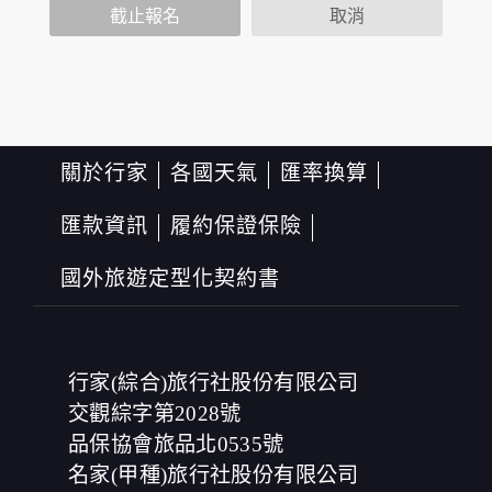
於本公司隱私權保護政策。
截止報名
取消
您個人在本網站上的聊天室或討論區中任意公開個人資料
的行為，在非經加密的保護下，亦不適用於本公司隱私權
保護政策。
資料的蒐集與使用方式:
為了在本網站提供您最佳的互動性服務，可能會請您提供
相關個人的資料，其範圍如下：
關於行家
各國天氣
匯率換算
本網站在您使用服務信箱、問卷調查等互動性功能時，會
保留您所提供的姓名、電子郵件地址、聯絡方式及使用時
匯款資訊
履約保證保險
間等。
於一般瀏覽時，伺服器會自行記錄相關行徑，包括您使用
國外旅遊定型化契約書
連線設備的 IP 位址、使用時間、使用的瀏覽器、瀏覽及點
選資料記錄等，做為我們增進網站服務的參考依據，此記
錄為內部應用，決不對外公布。
為提供精確的服務，我們會將收集的問卷調查內容進行統
計與分析，分析結果之統計數據或說明文字呈現，除供內
行家(綜合)旅行社股份有限公司
部研究外，我們會視需要公佈統計數據及說明文字，但不
涉及特定個人之資料。
交觀綜字第2028號
除非取得您的同意或其他法令之特別規定，本網站絕不會
品保協會旅品北0535號
將您的個人資料揭露予第三人或使用於蒐集目的以外之其
名家(甲種)旅行社股份有限公司
他用途。