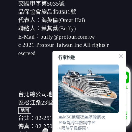
在您於本網站註冊帳號、使用本網站相關產品、服務、活
交觀甲字第5035號
動或贈獎時，本網站會收集您的個人識別資料，本網站也
品保協會旅品北0581號
可以從商業夥伴處取得個人資料。
當客戶在本網站註冊時，我們會取得您的姓名、電話、住
代表人：海英倫(Omar Hai)
址、身份證字號、電子郵件、出生日期、性別、行業等相
聯絡人：蔡其蓁(Buffy)
關資料，當您註冊成功，並登入使用我們的服務後，我們
E-Mail：buffy@protour.com.tw
即取得您的資料。註冊時，本網站取得您的姓名、電話、
住址、身份證字號、電子郵件、出生日期、性別、行業等
c 2021 Protour Taiwan Inc All rights r
相關資料，當您註冊成功，並登入使用我們的服務後，本
eserved
網站即取得您的資料。
行家旅遊
其他除了上述，會保留您在上網瀏覽或查詢時，伺服器自
行產生的相關記錄，包括您使用連線設備的 IP 位址、使用
時間、使用的瀏覽器、瀏覽及點選資料紀錄等。本網站會
對個別連線者的瀏覽器予以標示，歸納使用者瀏覽器在本
網站內部所瀏覽的網頁，除非您願意告知您的個人資料，
LINE
否則本網站不會也無法將此項記錄和您對應。請您注意，
台北總公司地址：(104)台北市中山
在本網站網刊登廣告之廠商，或與連結本網站，也可能蒐
集您個人的資料。對於您主動提供的個人資訊，這些廣告
區松江路23號7樓、8樓
廠商、或連結網站有其個別的私權保護政策，其資料處理
地圖
諮詢
措施不適用本網站隱私權保護政策，本公司不負任何連帶
台北：02-25166630
🛳️MSC榮耀號🛳️基隆航次
專線
責任。
🎆聖誕跨年熱銷中🎆
本網站將在事前或註冊登錄取得您的同意後，傳送商業性
傳真：02-25019918
⭐限時早鳥優惠⭐
資料或電子郵件給您。本公司除了在該資料或電子郵件上