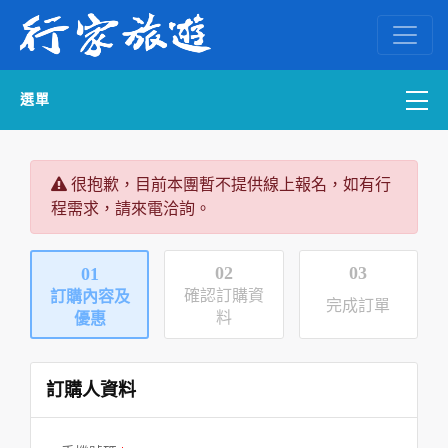
選單
國內外訂房
很抱歉，目前本團暫不提供線上報名，如有行
程需求，請來電洽詢。
自組一團
中南部出發
02
03
01
確認訂購資
訂購內容及
完成訂單
國內旅遊
料
優惠
ENGLISH WEB
訂購人資料