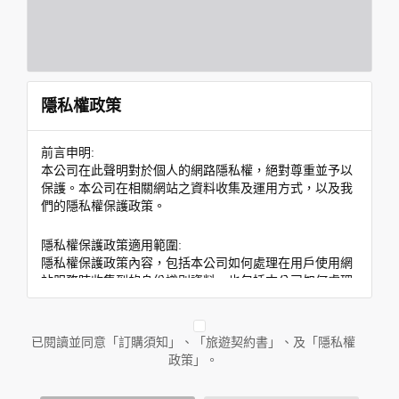
隱私權政策
前言申明:
本公司在此聲明對於個人的網路隱私權，絕對尊重並予以
保護。本公司在相關網站之資料收集及運用方式，以及我
們的隱私權保護政策。
隱私權保護政策適用範圍:
隱私權保護政策內容，包括本公司如何處理在用戶使用網
站服務時收集到的身份識別資料，也包括本公司如何處理
在商業合作與本公司合作時分享的任何身份識別資料。隱
私權保護政策不適用於本公司以外的公司或網站群，與非
本站所僱用或管理人員。例如您透過本公司旗下網站上的
已閱讀並同意「訂購須知」、「旅遊契約書」、及「隱私權
廣告廠商連結，這些置放連結的廠商也可能蒐集您個人的
政策」。
資料。對於您主動提供的個人資訊，這些廣告廠商或連結
網站有其個別的隱私權保護政策，其資料處理措施不適用