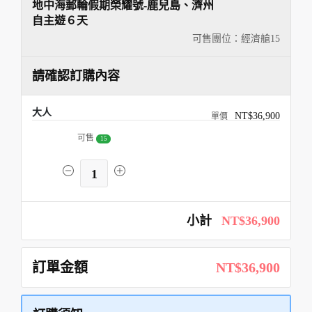
地中海郵輪假期榮耀號-鹿兒島、濟州
自主遊６天
可售團位：經濟艙
15
請確認訂購內容
大人
NT$36,900
可售
15
1
小計
NT$36,900
訂單金額
NT$36,900