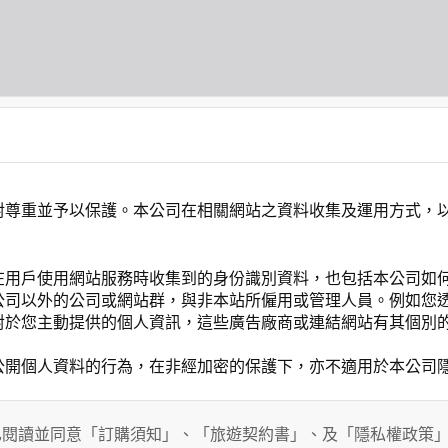
對尊重並予以保護。本公司在相關網站之資料收集及運用方式，
在用戶使用網站服務時收集到的身份識別資料，也包括本公司如
公司以外的公司或網站群，與非本站所僱用或管理人員。例如您
對於您主動提供的個人資訊，這些廣告廠商或連結網站有其個別
公開個人資料的行為，在非經加密的保護下，亦不適用於本公司
已閱讀並同意「訂購須知」、「旅遊契約書」、及「隱私權政策
能會請您提供相關個人的資料，其範圍如下：