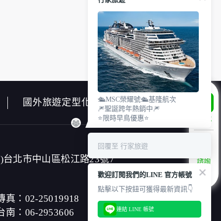
使用時間等。
瀏覽及點選資料記錄等，做為我們增進網站服務
除供內部研究外，我們會視需要公佈統計數據
外之其他用途。
網站也可以從商業夥伴處取得個人資料。
業等相關資料，當您註冊成功，並登入使用我
出生日期、性別、行業等相關資料，當您註冊
🛳️MSC榮耀號🛳️基隆航次
國外旅遊定型化契約書
🎆聖誕跨年熱銷中🎆
址、使用時間、使用的瀏覽器、瀏覽及點選資料
⭐限時早鳥優惠⭐
LINE
願意告知您的個人資料，否則本網站不會也無
料。對於您主動提供的個人資訊，這些廣告廠
回覆至 行家旅遊
連帶責任。
郵件上註明是由本公司發送，也會在該資料或
4)台北市中山區松江路23號7
諮詢
專線
歡迎訂閱我們的LINE 官方帳號
點擊以下按鈕可獲得最新資訊👇
傳真：02-25019918
連結 LINE 帳號
台南：06-2953606