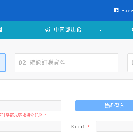
Face
團
中南部出發
02
確認訂購資料
驗證/登入
員訂購需先驗證聯絡資料。
E m a i l