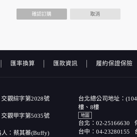
性功能時，會保留您所提供的姓名、電子郵件地址、聯絡方式及
包括您使用連線設備的 IP 位址、使用時間、使用的瀏覽器、
確認訂購
取消
公布。
查內容進行統計與分析，分析結果之統計數據或說明文字呈現，
本網站絕不會將您的個人資料揭露予第三人或使用於蒐集目的以
品、服務、活動或贈獎時，本網站會收集您的個人識別資料，本
名、電話、住址、身份證字號、電子郵件、出生日期、性別、行
，本網站取得您的姓名、電話、住址、身份證字號、電子郵件、
匯率換算
匯款資訊
履約保證保險
取得您的資料。
，伺服器自行產生的相關記錄，包括您使用連線設備的 IP 位
以標示，歸納使用者瀏覽器在本網站內部所瀏覽的網頁，除非您
站網刊登廣告之廠商，或與連結本網站，也可能蒐集您個人的資
其資料處理措施不適用本網站隱私權保護政策，本公司不負任何
，傳送商業性資料或電子郵件給您。本公司除了在該資料或電子
交觀綜字第2028號
台北總公司地址：(10
或電子郵件的方法及說明。
樓、8樓
交觀甲字第5035號
地圖
台北：02-25166630
別資料。
台中：04-23280155
提供您的個人識別資料：
人：蔡其蓁(Buffy)