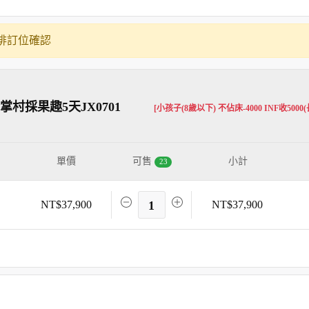
排訂位確認
村採果趣5天JX0701
[小孩子(8歲以下) 不佔床-4000 INF收500
單價
可售
小計
23
NT$37,900
1
NT$37,900