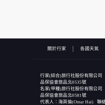
本網站在您使用服務信箱、問卷調查等互動
於一般瀏覽時，伺服器會自行記錄相關行徑，
的參考依據，此記錄為內部應用，決不對外
為提供精確的服務，我們會將收集的問卷調
及說明文字，但不涉及特定個人之資料。
除非取得您的同意或其他法令之特別規定，
在您於本網站註冊帳號、使用本網站相關產
當客戶在本網站註冊時，我們會取得您的姓
們的服務後，我們即取得您的資料。註冊時
關於行家
各國天氣
成功，並登入使用我們的服務後，本網站即
其他除了上述，會保留您在上網瀏覽或查詢時
紀錄等。本網站會對個別連線者的瀏覽器予
法將此項記錄和您對應。請您注意，在本網
商、或連結網站有其個別的私權保護政策，
本網站將在事前或註冊登錄取得您的同意後
行家(綜合)旅行社股份有限公司
電子郵件上提供您能隨時停止接收這些資料
品保協會旅品北0535號
名家(甲種)旅行社股份有限公司
資料使用:
品保協會旅品北0581號
本公司不會向任何人出售或出借您的個人識
在以下情況下， 本公司會向其他人士或公司
代表人：海英倫(Omar Hai)
聯絡