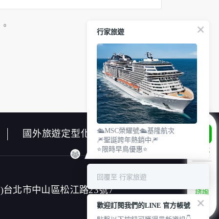
」。
行家旅遊
使用時間等。
瀏覽及點選資料記錄等，做為我們增進網站服務
除供內部研究外，我們會視需要公佈統計數據
外之其他用途。
網站也可以從商業夥伴處取得個人資料。
業等相關資料，當您註冊成功，並登入使用我
出生日期、性別、行業等相關資料，當您註冊
🛳️MSC榮耀號🛳️基隆航次
國外旅遊定型化契約書
🎆聖誕跨年熱銷中🎆
址、使用時間、使用的瀏覽器、瀏覽及點選資料
⭐限時早鳥優惠⭐
LINE
願意告知您的個人資料，否則本網站不會也無
料。對於您主動提供的個人資訊，這些廣告廠
回覆至 行家旅遊
連帶責任。
郵件上註明是由本公司發送，也會在該資料或
4)台北市中山區松江路23號7
諮詢
專線
歡迎訂閱我們的LINE 官方帳號