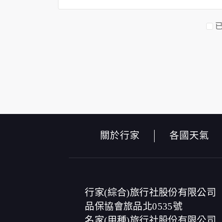
資料的蒐集與使用方式:
為了在本網站提供您最佳的互動性服務，可
本網站在您使用服務信箱、問卷調查等互動
於一般瀏覽時，伺服器會自行記錄相關行徑，
的參考依據，此記錄為內部應用，決不對外
為提供精確的服務，我們會將收集的問卷調
及說明文字，但不涉及特定個人之資料。
除非取得您的同意或其他法令之特別規定，
在您於本網站註冊帳號、使用本網站相關產
當客戶在本網站註冊時，我們會取得您的姓
們的服務後，我們即取得您的資料。註冊時
關於行家
各國天氣
成功，並登入使用我們的服務後，本網站即
其他除了上述，會保留您在上網瀏覽或查詢時
紀錄等。本網站會對個別連線者的瀏覽器予
法將此項記錄和您對應。請您注意，在本網
商、或連結網站有其個別的私權保護政策，
本網站將在事前或註冊登錄取得您的同意後
行家(綜合)旅行社股份有限公司
電子郵件上提供您能隨時停止接收這些資料
品保協會旅品北0535號
名家(甲種)旅行社股份有限公司