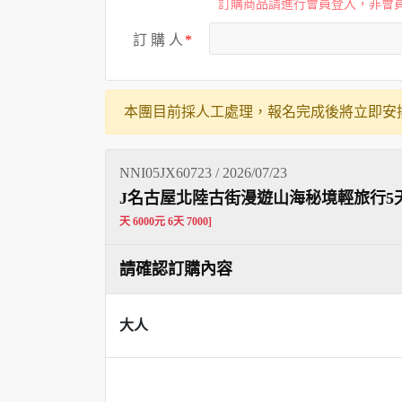
訂購商品請進行會員登入，非會
訂 購 人
本團目前採人工處理，報名完成後將立即安
NNI05JX60723 / 2026/07/23
J名古屋北陸古街漫遊山海秘境輕旅行5天J
天 6000元 6天 7000]
請確認訂購內容
大人