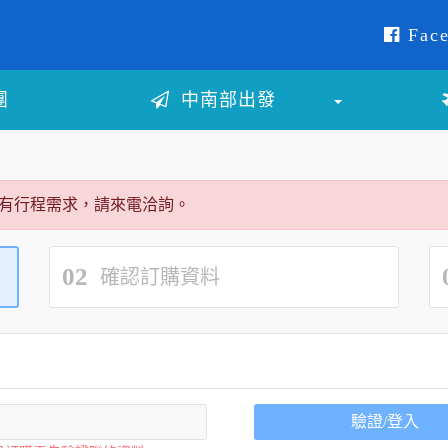
Face
團
中南部出發
有行程需求，請來電洽詢。
02
確認訂購資料
驗證/登入