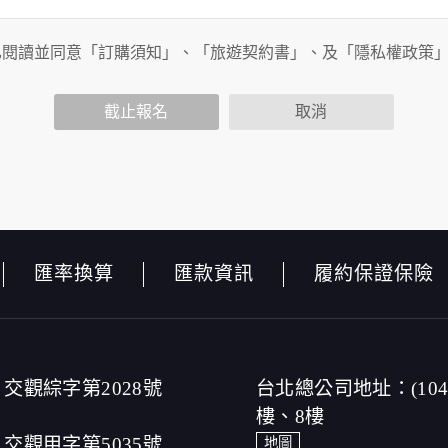
已閱讀並同意「訂購須知」、「旅遊契約書」、及「隱私權政策
能會請您提供相關個人的資料，其範圍如下：
性功能時，會保留您所提供的姓名、電子郵件地址、聯絡方式及
包括您使用連線設備的 IP 位址、使用時間、使用的瀏覽器、
截止報名
取消
公布。
查內容進行統計與分析，分析結果之統計數據或說明文字呈現，
本網站絕不會將您的個人資料揭露予第三人或使用於蒐集目的以
品、服務、活動或贈獎時，本網站會收集您的個人識別資料，本
名、電話、住址、身份證字號、電子郵件、出生日期、性別、行
，本網站取得您的姓名、電話、住址、身份證字號、電子郵件、
匯率換算
匯款資訊
履約保證保險
取得您的資料。
，伺服器自行產生的相關記錄，包括您使用連線設備的 IP 位
以標示，歸納使用者瀏覽器在本網站內部所瀏覽的網頁，除非您
站網刊登廣告之廠商，或與連結本網站，也可能蒐集您個人的資
其資料處理措施不適用本網站隱私權保護政策，本公司不負任何
，傳送商業性資料或電子郵件給您。本公司除了在該資料或電子
交觀綜字第2028號
台北總公司地址：(10
或電子郵件的方法及說明。
樓、8樓
交觀甲字第5035號
地圖