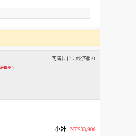
可售團位：經濟艙
31
人房價差 5
小計
NT$33,900