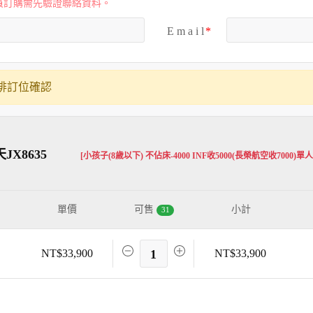
員訂購需先驗證聯絡資料。
E m a i l
排訂位確認
X8635
[小孩子(8歲以下) 不佔床-4000 INF收5000(長榮航空收7000)單
單價
可售
小計
31
NT$33,900
1
NT$33,900