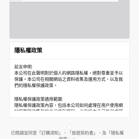
隱私權政策
前言申明:
本公司在此聲明對於個人的網路隱私權，絕對尊重並予以
保護。本公司在相關網站之資料收集及運用方式，以及我
們的隱私權保護政策。
隱私權保護政策適用範圍:
隱私權保護政策內容，包括本公司如何處理在用戶使用網
站服務時收集到的身份識別資料，也包括本公司如何處理
在商業合作與本公司合作時分享的任何身份識別資料。隱
私權保護政策不適用於本公司以外的公司或網站群，與非
本站所僱用或管理人員。例如您透過本公司旗下網站上的
已閱讀並同意「訂購須知」、「旅遊契約書」、及「隱私權
廣告廠商連結，這些置放連結的廠商也可能蒐集您個人的