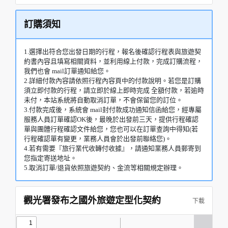
訂購須知
1.選擇出符合您出發日期的行程，報名後確認行程表與旅遊契
約書內容且填寫相關資料，並利用線上付款，完成訂購流程，
我們也會 mail訂單通知給您。
2.詳細付款內容請依照行程內容頁中的付款說明。若您是訂購
須立即付款的行程，請立即於線上即時完成 全額付款，若逾時
未付，本站系統將自動取消訂單，不會保留您的訂位。
3.付款完成後，系統會 mail封付款成功通知信函給您，經專屬
服務人員訂單確認OK後，最晚於出發前三天，提供行程確認
單與團體行程確認文件給您，您也可以在訂單查詢中得知(若
行程確認單有變更，業務人員會於出發前聯絡您)。
4.若有需要『旅行業代收轉付收據』，請通知業務人員郵寄到
您指定寄送地址。
5.取消訂單/退貨依照旅遊契約、金流等相關規定辦理。
觀光署發布之國外旅遊定型化契約
下載