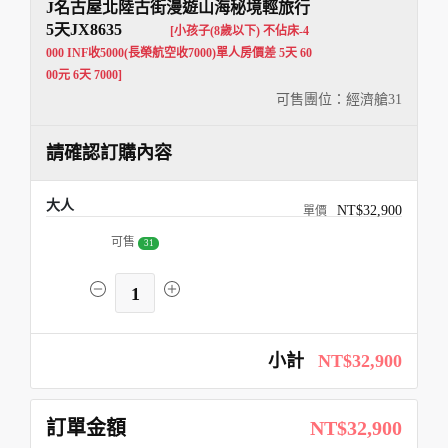
J名古屋北陸古街漫遊山海秘境輕旅行
5天JX8635
[小孩子(8歲以下) 不佔床-4
000 INF收5000(長榮航空收7000)單人房價差 5天 60
00元 6天 7000]
可售團位：經濟艙
31
請確認訂購內容
大人
NT$32,900
可售
31
1
小計
NT$32,900
訂單金額
NT$32,900