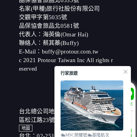
品保協會旅品北0535號
將您的個人資料揭露予第三人或使用於蒐集目的以外之其
名家(甲種)旅行社股份有限公司
他用途。
在您於本網站註冊帳號、使用本網站相關產品、服務、活
交觀甲字第5035號
動或贈獎時，本網站會收集您的個人識別資料，本網站也
品保協會旅品北0581號
可以從商業夥伴處取得個人資料。
當客戶在本網站註冊時，我們會取得您的姓名、電話、住
代表人：海英倫(Omar Hai)
址、身份證字號、電子郵件、出生日期、性別、行業等相
聯絡人：蔡其蓁(Buffy)
關資料，當您註冊成功，並登入使用我們的服務後，我們
E-Mail：buffy@protour.com.tw
即取得您的資料。註冊時，本網站取得您的姓名、電話、
住址、身份證字號、電子郵件、出生日期、性別、行業等
c 2021 Protour Taiwan Inc All rights r
相關資料，當您註冊成功，並登入使用我們的服務後，本
eserved
網站即取得您的資料。
行家旅遊
其他除了上述，會保留您在上網瀏覽或查詢時，伺服器自
行產生的相關記錄，包括您使用連線設備的 IP 位址、使用
時間、使用的瀏覽器、瀏覽及點選資料紀錄等。本網站會
對個別連線者的瀏覽器予以標示，歸納使用者瀏覽器在本
網站內部所瀏覽的網頁，除非您願意告知您的個人資料，
LINE
否則本網站不會也無法將此項記錄和您對應。請您注意，
台北總公司地址：(104)台北市中山
在本網站網刊登廣告之廠商，或與連結本網站，也可能蒐
集您個人的資料。對於您主動提供的個人資訊，這些廣告
區松江路23號7樓、8樓
廠商、或連結網站有其個別的私權保護政策，其資料處理
地圖
諮詢
措施不適用本網站隱私權保護政策，本公司不負任何連帶
台北：02-25166630
🛳️MSC榮耀號🛳️基隆航次
專線
責任。