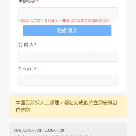
手機號碼
訂購商品請進行會員登入，非會員訂購需先驗證聯絡資料。
驗證/登入
訂 購 人
E m a i l
本團目前採人工處理，報名完成後將立即安排訂
位確認
NNI05JX60728 / 2026/07/28