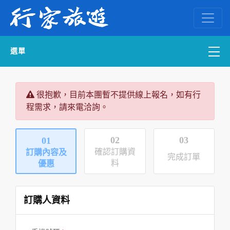
選單
國內外訂房
很抱歉，目前本團暫不提供線上報名，如有行
程需求，請來電洽詢。
自組一團
中南部出發
02
03
01
確認訂購資
訂購內容及
完成訂單
國內旅遊
料
優惠
ENGLISH WEB
訂購人資料