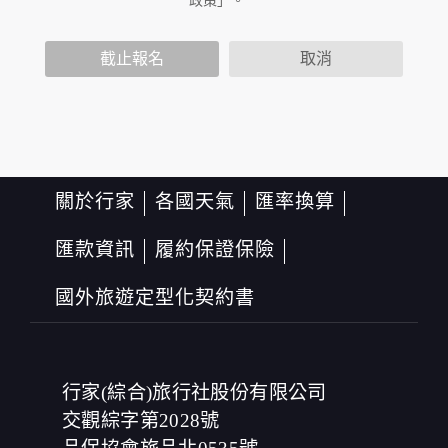
政策」。
資料。對於您主動提供的個人資訊，這些廣告廠商或連結
網站有其個別的隱私權保護政策，其資料處理措施不適用
於本公司隱私權保護政策。
截止報名
取消
您個人在本網站上的聊天室或討論區中任意公開個人資料
的行為，在非經加密的保護下，亦不適用於本公司隱私權
保護政策。
資料的蒐集與使用方式:
為了在本網站提供您最佳的互動性服務，可能會請您提供
相關個人的資料，其範圍如下：
關於行家
各國天氣
匯率換算
本網站在您使用服務信箱、問卷調查等互動性功能時，會
保留您所提供的姓名、電子郵件地址、聯絡方式及使用時
匯款資訊
履約保證保險
間等。
於一般瀏覽時，伺服器會自行記錄相關行徑，包括您使用
國外旅遊定型化契約書
連線設備的 IP 位址、使用時間、使用的瀏覽器、瀏覽及點
選資料記錄等，做為我們增進網站服務的參考依據，此記
錄為內部應用，決不對外公布。
為提供精確的服務，我們會將收集的問卷調查內容進行統
計與分析，分析結果之統計數據或說明文字呈現，除供內
行家(綜合)旅行社股份有限公司
部研究外，我們會視需要公佈統計數據及說明文字，但不
涉及特定個人之資料。
交觀綜字第2028號
除非取得您的同意或其他法令之特別規定，本網站絕不會