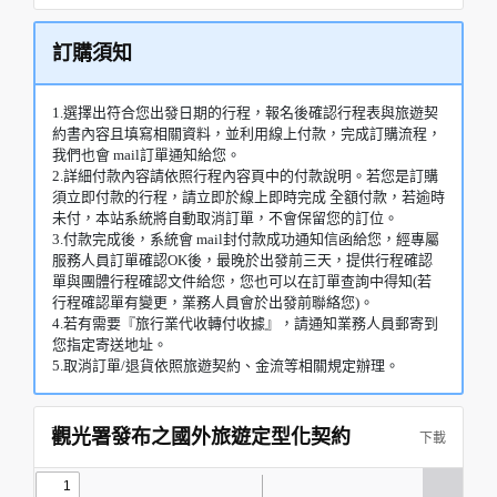
訂購須知
1.選擇出符合您出發日期的行程，報名後確認行程表與旅遊契
約書內容且填寫相關資料，並利用線上付款，完成訂購流程，
我們也會 mail訂單通知給您。
2.詳細付款內容請依照行程內容頁中的付款說明。若您是訂購
須立即付款的行程，請立即於線上即時完成 全額付款，若逾時
未付，本站系統將自動取消訂單，不會保留您的訂位。
3.付款完成後，系統會 mail封付款成功通知信函給您，經專屬
服務人員訂單確認OK後，最晚於出發前三天，提供行程確認
單與團體行程確認文件給您，您也可以在訂單查詢中得知(若
行程確認單有變更，業務人員會於出發前聯絡您)。
4.若有需要『旅行業代收轉付收據』，請通知業務人員郵寄到
您指定寄送地址。
5.取消訂單/退貨依照旅遊契約、金流等相關規定辦理。
觀光署發布之國外旅遊定型化契約
下載