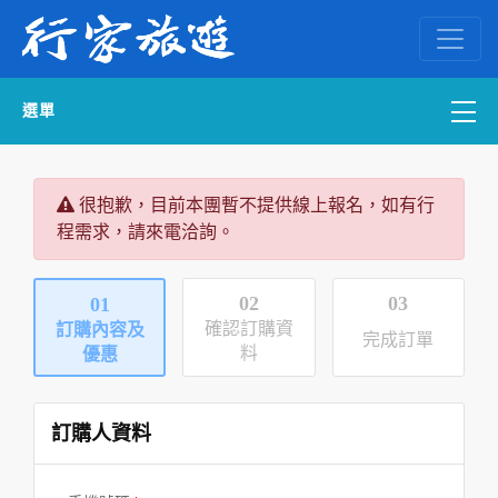
選單
國內外訂房
很抱歉，目前本團暫不提供線上報名，如有行
程需求，請來電洽詢。
自組一團
中南部出發
02
03
01
確認訂購資
訂購內容及
完成訂單
國內旅遊
料
優惠
ENGLISH WEB
訂購人資料