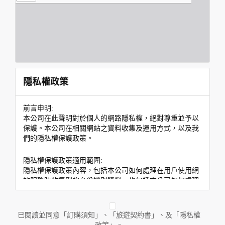
隱私權政策
前言申明:
本公司在此聲明對於個人的網路隱私權，絕對尊重並予以
保護。本公司在相關網站之資料收集及運用方式，以及我
們的隱私權保護政策。
隱私權保護政策適用範圍:
隱私權保護政策內容，包括本公司如何處理在用戶使用網
站服務時收集到的身份識別資料，也包括本公司如何處理
在商業合作與本公司合作時分享的任何身份識別資料。隱
私權保護政策不適用於本公司以外的公司或網站群，與非
本站所僱用或管理人員。例如您透過本公司旗下網站上的
已閱讀並同意「訂購須知」、「旅遊契約書」、及「隱私權
廣告廠商連結，這些置放連結的廠商也可能蒐集您個人的