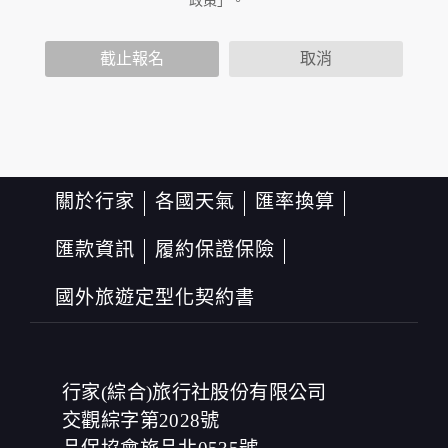
政策」。
資料。對於您主動提供的個人資訊，這些廣告廠商或連結
網站有其個別的隱私權保護政策，其資料處理措施不適用
於本公司隱私權保護政策。
截止報名
取消
您個人在本網站上的聊天室或討論區中任意公開個人資料
的行為，在非經加密的保護下，亦不適用於本公司隱私權
保護政策。
資料的蒐集與使用方式:
為了在本網站提供您最佳的互動性服務，可能會請您提供
相關個人的資料，其範圍如下：
關於行家
各國天氣
匯率換算
本網站在您使用服務信箱、問卷調查等互動性功能時，會
保留您所提供的姓名、電子郵件地址、聯絡方式及使用時
匯款資訊
履約保證保險
間等。
於一般瀏覽時，伺服器會自行記錄相關行徑，包括您使用
國外旅遊定型化契約書
連線設備的 IP 位址、使用時間、使用的瀏覽器、瀏覽及點
選資料記錄等，做為我們增進網站服務的參考依據，此記
錄為內部應用，決不對外公布。
為提供精確的服務，我們會將收集的問卷調查內容進行統
計與分析，分析結果之統計數據或說明文字呈現，除供內
行家(綜合)旅行社股份有限公司
部研究外，我們會視需要公佈統計數據及說明文字，但不
涉及特定個人之資料。
交觀綜字第2028號
除非取得您的同意或其他法令之特別規定，本網站絕不會