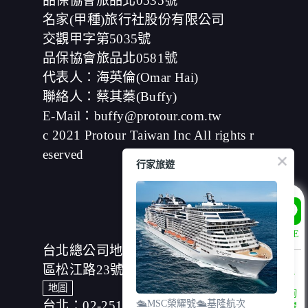
品保協會旅品北0535號
將您的個人資料揭露予第三人或使用於蒐集目的以外之其
名家(甲種)旅行社股份有限公司
他用途。
在您於本網站註冊帳號、使用本網站相關產品、服務、活
交觀甲字第5035號
動或贈獎時，本網站會收集您的個人識別資料，本網站也
品保協會旅品北0581號
可以從商業夥伴處取得個人資料。
當客戶在本網站註冊時，我們會取得您的姓名、電話、住
代表人：海英倫(Omar Hai)
址、身份證字號、電子郵件、出生日期、性別、行業等相
聯絡人：蔡其蓁(Buffy)
關資料，當您註冊成功，並登入使用我們的服務後，我們
E-Mail：buffy@protour.com.tw
即取得您的資料。註冊時，本網站取得您的姓名、電話、
住址、身份證字號、電子郵件、出生日期、性別、行業等
c 2021 Protour Taiwan Inc All rights r
相關資料，當您註冊成功，並登入使用我們的服務後，本
eserved
網站即取得您的資料。
行家旅遊
其他除了上述，會保留您在上網瀏覽或查詢時，伺服器自
行產生的相關記錄，包括您使用連線設備的 IP 位址、使用
時間、使用的瀏覽器、瀏覽及點選資料紀錄等。本網站會
對個別連線者的瀏覽器予以標示，歸納使用者瀏覽器在本
網站內部所瀏覽的網頁，除非您願意告知您的個人資料，
LINE
否則本網站不會也無法將此項記錄和您對應。請您注意，
台北總公司地址：(104)台北市中山
在本網站網刊登廣告之廠商，或與連結本網站，也可能蒐
集您個人的資料。對於您主動提供的個人資訊，這些廣告
區松江路23號7樓、8樓
廠商、或連結網站有其個別的私權保護政策，其資料處理
地圖
諮詢
措施不適用本網站隱私權保護政策，本公司不負任何連帶
台北：02-25166630
🛳️MSC榮耀號🛳️基隆航次
專線
責任。