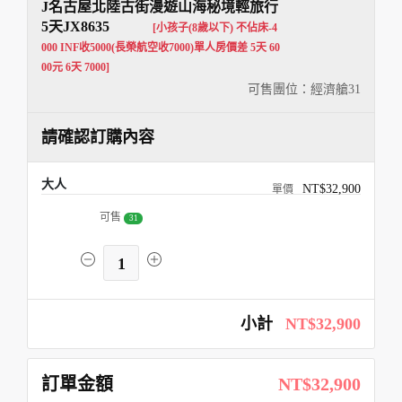
J名古屋北陸古街漫遊山海秘境輕旅行
5天JX8635
[小孩子(8歲以下) 不佔床-4
000 INF收5000(長榮航空收7000)單人房價差 5天 60
00元 6天 7000]
可售團位：經濟艙
31
請確認訂購內容
大人
NT$32,900
可售
31
1
小計
NT$32,900
訂單金額
NT$32,900