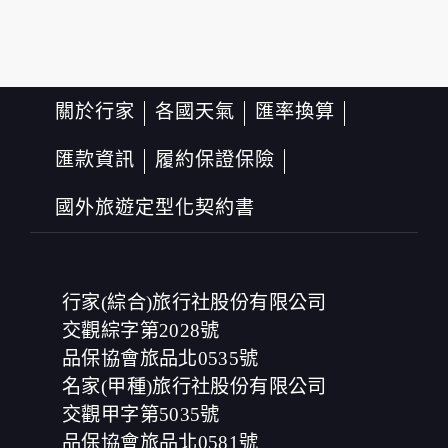
的行為，在非經加密的保護下，亦不適用於本公司隱私權
保護政策。
資料的蒐集與使用方式:
為了在本網站提供您最佳的互動性服務，可能會請您提供
相關個人的資料，其範圍如下：
關於行家
各國天氣
匯率換算
本網站在您使用服務信箱、問卷調查等互動性功能時，會
保留您所提供的姓名、電子郵件地址、聯絡方式及使用時
匯款資訊
履約保證保險
間等。
於一般瀏覽時，伺服器會自行記錄相關行徑，包括您使用
國外旅遊定型化契約書
連線設備的 IP 位址、使用時間、使用的瀏覽器、瀏覽及點
選資料記錄等，做為我們增進網站服務的參考依據，此記
錄為內部應用，決不對外公布。
為提供精確的服務，我們會將收集的問卷調查內容進行統
計與分析，分析結果之統計數據或說明文字呈現，除供內
行家(綜合)旅行社股份有限公司
部研究外，我們會視需要公佈統計數據及說明文字，但不
涉及特定個人之資料。
交觀綜字第2028號
除非取得您的同意或其他法令之特別規定，本網站絕不會
品保協會旅品北0535號
將您的個人資料揭露予第三人或使用於蒐集目的以外之其
名家(甲種)旅行社股份有限公司
他用途。
在您於本網站註冊帳號、使用本網站相關產品、服務、活
交觀甲字第5035號
動或贈獎時，本網站會收集您的個人識別資料，本網站也
品保協會旅品北0581號
可以從商業夥伴處取得個人資料。