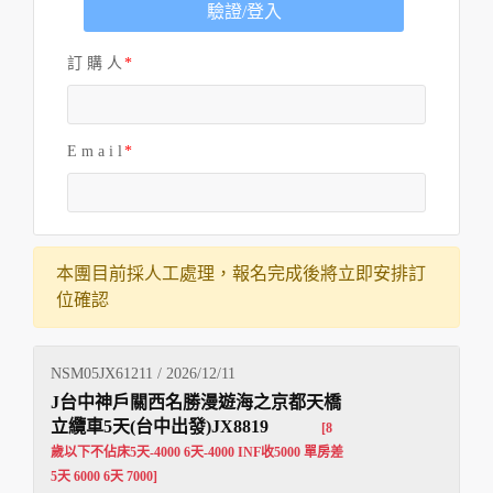
驗證/登入
訂 購 人
E m a i l
本團目前採人工處理，報名完成後將立即安排訂
位確認
NSM05JX61211 / 2026/12/11
J台中神戶關西名勝漫遊海之京都天橋
立纜車5天(台中出發)JX8819
[8
歲以下不佔床5天-4000 6天-4000 INF收5000 單房差
5天 6000 6天 7000]