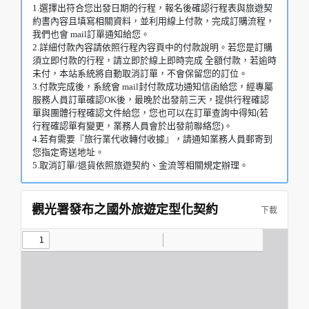
1.選擇出符合您出發日期的行程，報名後確認行程表與旅遊契
約書內容且填寫相關資料，並利用線上付款，完成訂購流程，
我們也會 mail訂單通知給您。
2.詳細付款內容請依照行程內容頁中的付款說明。若您是訂購
須立即付款的行程，請立即於線上即時完成 全額付款，若逾時
未付，本站系統將自動取消訂單，不會保留您的訂位。
3.付款完成後，系統會 mail封付款成功通知信函給您，經專屬
服務人員訂單確認OK後，最晚於出發前三天，提供行程確認
單與團體行程確認文件給您，您也可以在訂單查詢中得知(若
行程確認單有變更，業務人員會於出發前聯絡您)。
4.若有需要『旅行業代收轉付收據』，請通知業務人員郵寄到
您指定寄送地址。
5.取消訂單/退貨依照旅遊契約、金流等相關規定辦理。
觀光署發布之國外旅遊定型化契約
下載