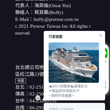
當客戶在本網站註冊時，我們會取得您的姓名、電話、住
代表人：海英倫(Omar Hai)
址、身份證字號、電子郵件、出生日期、性別、行業等相
聯絡人：蔡其蓁(Buffy)
關資料，當您註冊成功，並登入使用我們的服務後，我們
E-Mail：buffy@protour.com.tw
即取得您的資料。註冊時，本網站取得您的姓名、電話、
住址、身份證字號、電子郵件、出生日期、性別、行業等
c 2021 Protour Taiwan Inc All rights r
相關資料，當您註冊成功，並登入使用我們的服務後，本
eserved
網站即取得您的資料。
行家旅遊
其他除了上述，會保留您在上網瀏覽或查詢時，伺服器自
行產生的相關記錄，包括您使用連線設備的 IP 位址、使用
時間、使用的瀏覽器、瀏覽及點選資料紀錄等。本網站會
對個別連線者的瀏覽器予以標示，歸納使用者瀏覽器在本
網站內部所瀏覽的網頁，除非您願意告知您的個人資料，
LINE
否則本網站不會也無法將此項記錄和您對應。請您注意，
台北總公司地址：(104)台北市中山
在本網站網刊登廣告之廠商，或與連結本網站，也可能蒐
集您個人的資料。對於您主動提供的個人資訊，這些廣告
區松江路23號7樓、8樓
廠商、或連結網站有其個別的私權保護政策，其資料處理
地圖
諮詢
措施不適用本網站隱私權保護政策，本公司不負任何連帶
台北：02-25166630
🛳️MSC榮耀號🛳️基隆航次
專線
責任。
🎆聖誕跨年熱銷中🎆
本網站將在事前或註冊登錄取得您的同意後，傳送商業性
傳真：02-25019918
⭐限時早鳥優惠⭐
資料或電子郵件給您。本公司除了在該資料或電子郵件上
台中：04-23280155
註明是由本公司發送，也會在該資料或電子郵件上提供您
台南：06-2953606
能隨時停止接收這些資料或電子郵件的方法及說明。
回覆至 行家旅遊