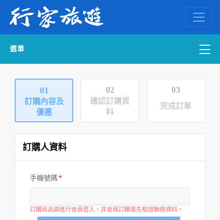
選單
國內外訂房
02
03
01
確認訂購資
訂購內容及
自組一團
完成訂單
料
優惠
中南部出發
訂購人資料
國內旅遊
手機號碼
ENGLISH WEB
訂購商品請進行會員登入，非會員訂購需先驗證聯絡資料。