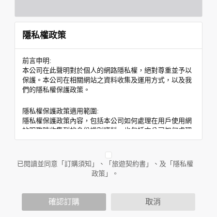
隱私權政策
前言申明:
本公司在此聲明對於個人的網路隱私權，絕對尊重並予以
保護。本公司在相關網站之資料收集及運用方式，以及我
們的隱私權保護政策。
隱私權保護政策適用範圍:
隱私權保護政策內容，包括本公司如何處理在用戶使用網
站服務時收集到的身份識別資料，也包括本公司如何處理
在商業合作與本公司合作時分享的任何身份識別資料。隱
私權保護政策不適用於本公司以外的公司或網站群，與非
本站所僱用或管理人員。例如您透過本公司旗下網站上的
已閱讀並同意「訂購須知」、「旅遊契約書」、及「隱私權
廣告廠商連結，這些置放連結的廠商也可能蒐集您個人的
政策」。
資料。對於您主動提供的個人資訊，這些廣告廠商或連結
網站有其個別的隱私權保護政策，其資料處理措施不適用
於本公司隱私權保護政策。
確認訂購
取消
您個人在本網站上的聊天室或討論區中任意公開個人資料