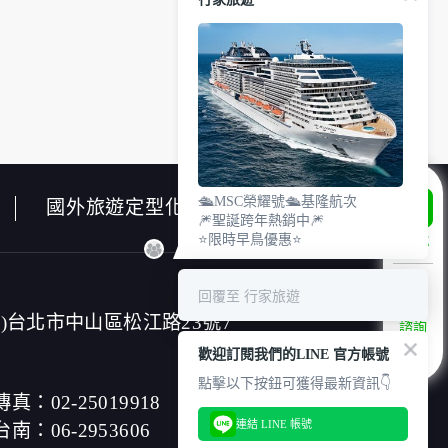
使用時間等。
瀏覽及點選資料記錄等，做為我們增進網站服務
除供內部研究外，我們會視需要公佈統計數據
外之其他用途。
網站也可以從商業夥伴處取得個人資料。
業等相關資料，當您註冊成功，並登入使用我
出生日期、性別、行業等相關資料，當您註冊
🛳️MSC榮耀號🛳️基隆航次
國外旅遊定型化契約書
🎆聖誕跨年熱銷中🎆
址、使用時間、使用的瀏覽器、瀏覽及點選資料
⭐限時早鳥優惠⭐
LINE
願意告知您的個人資料，否則本網站不會也無
料。對於您主動提供的個人資訊，這些廣告廠
回覆至 行家旅遊
連帶責任。
郵件上註明是由本公司發送，也會在該資料或
4)台北市中山區松江路23號7
諮詢
專線
歡迎訂閱我們的LINE 官方帳號
點擊以下按鈕可獲得最新資訊👇
傳真：02-25019918
連結 LINE 帳號
台南：06-2953606