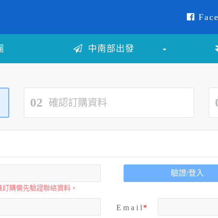
Face
團
中南部出發
02
確認訂購資料
驗證/登入
員訂購需先驗證聯絡資料。
E m a i l