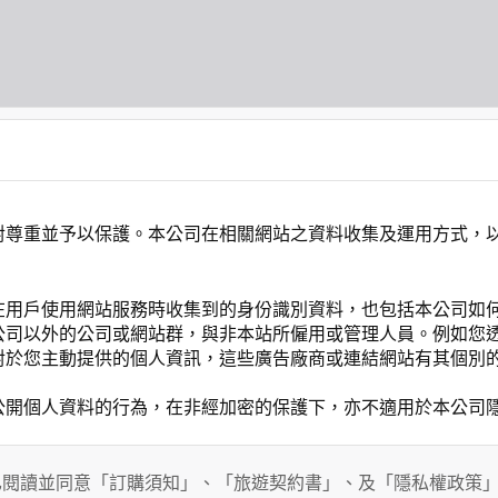
對尊重並予以保護。本公司在相關網站之資料收集及運用方式，
在用戶使用網站服務時收集到的身份識別資料，也包括本公司如
公司以外的公司或網站群，與非本站所僱用或管理人員。例如您
對於您主動提供的個人資訊，這些廣告廠商或連結網站有其個別
公開個人資料的行為，在非經加密的保護下，亦不適用於本公司
已閱讀並同意「訂購須知」、「旅遊契約書」、及「隱私權政策
能會請您提供相關個人的資料，其範圍如下：