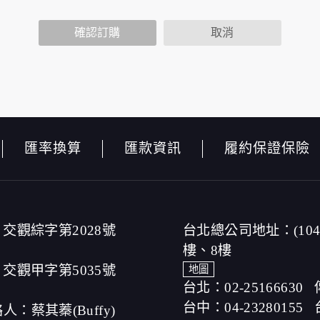
性功能時，會保留您所提供的姓名、電子郵件地址、聯絡方式及
包括您使用連線設備的 IP 位址、使用時間、使用的瀏覽器、
確認訂購
取消
公布。
查內容進行統計與分析，分析結果之統計數據或說明文字呈現，
本網站絕不會將您的個人資料揭露予第三人或使用於蒐集目的以
品、服務、活動或贈獎時，本網站會收集您的個人識別資料，本
名、電話、住址、身份證字號、電子郵件、出生日期、性別、行
，本網站取得您的姓名、電話、住址、身份證字號、電子郵件、
匯率換算
匯款資訊
履約保證保險
取得您的資料。
，伺服器自行產生的相關記錄，包括您使用連線設備的 IP 位
以標示，歸納使用者瀏覽器在本網站內部所瀏覽的網頁，除非您
站網刊登廣告之廠商，或與連結本網站，也可能蒐集您個人的資
其資料處理措施不適用本網站隱私權保護政策，本公司不負任何
，傳送商業性資料或電子郵件給您。本公司除了在該資料或電子
交觀綜字第2028號
台北總公司地址：(10
或電子郵件的方法及說明。
樓、8樓
交觀甲字第5035號
地圖
台北：02-25166630
別資料。
台中：04-23280155
提供您的個人識別資料：
人：蔡其蓁(Buffy)