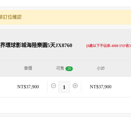
排訂位確認
環球影城海陸樂園5天JX8760
[8歲以下不佔床-4000 INF收50
單價
可售
小計
20
NT$37,900
1
NT$37,900