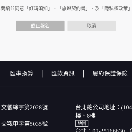
已閱讀並同意「訂購須知」、「旅遊契約書」、及「隱私權政策
能會請您提供相關個人的資料，其範圍如下：
性功能時，會保留您所提供的姓名、電子郵件地址、聯絡方式及
包括您使用連線設備的 IP 位址、使用時間、使用的瀏覽器、
截止報名
取消
公布。
查內容進行統計與分析，分析結果之統計數據或說明文字呈現，
本網站絕不會將您的個人資料揭露予第三人或使用於蒐集目的以
品、服務、活動或贈獎時，本網站會收集您的個人識別資料，本
名、電話、住址、身份證字號、電子郵件、出生日期、性別、行
，本網站取得您的姓名、電話、住址、身份證字號、電子郵件、
匯率換算
匯款資訊
履約保證保險
取得您的資料。
，伺服器自行產生的相關記錄，包括您使用連線設備的 IP 位
以標示，歸納使用者瀏覽器在本網站內部所瀏覽的網頁，除非您
站網刊登廣告之廠商，或與連結本網站，也可能蒐集您個人的資
其資料處理措施不適用本網站隱私權保護政策，本公司不負任何
，傳送商業性資料或電子郵件給您。本公司除了在該資料或電子
交觀綜字第2028號
台北總公司地址：(10
或電子郵件的方法及說明。
樓、8樓
交觀甲字第5035號
地圖
台北：02-25166630