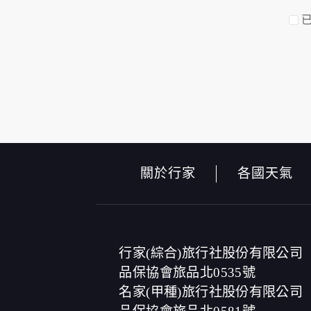
資料的蒐集與使用方式:
為了在本網站提供您最佳的互動性服務，可
本網站在您使用服務信箱、問卷調查等互動
於一般瀏覽時，伺服器會自行記錄相關行徑，
的參考依據，此記錄為內部應用，決不對外
為提供精確的服務，我們會將收集的問卷調
及說明文字，但不涉及特定個人之資料。
除非取得您的同意或其他法令之特別規定，
在您於本網站註冊帳號、使用本網站相關產
當客戶在本網站註冊時，我們會取得您的姓
們的服務後，我們即取得您的資料。註冊時
關於行家
各國天氣
成功，並登入使用我們的服務後，本網站即
其他除了上述，會保留您在上網瀏覽或查詢時
紀錄等。本網站會對個別連線者的瀏覽器予
法將此項記錄和您對應。請您注意，在本網
商、或連結網站有其個別的私權保護政策，
本網站將在事前或註冊登錄取得您的同意後
行家(綜合)旅行社股份有限公司
電子郵件上提供您能隨時停止接收這些資料
品保協會旅品北0535號
名家(甲種)旅行社股份有限公司
資料使用: