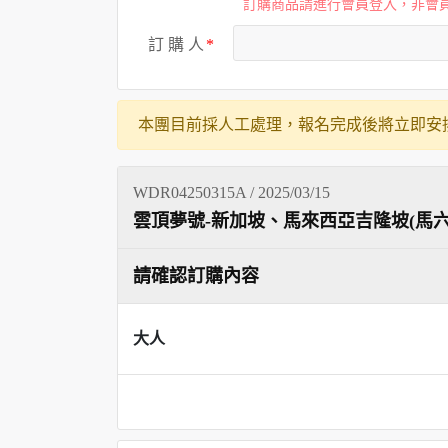
訂購商品請進行會員登入，非會
訂 購 人
本團目前採人工處理，報名完成後將立即安
WDR04250315A / 2025/03/15
雲頂夢號-新加坡、馬來西亞吉隆坡(馬六甲
請確認訂購內容
大人