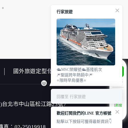
」。
行家旅遊
使用時間等。
瀏覽及點選資料記錄等，做為我們增進網站服務
除供內部研究外，我們會視需要公佈統計數據
外之其他用途。
網站也可以從商業夥伴處取得個人資料。
業等相關資料，當您註冊成功，並登入使用我
出生日期、性別、行業等相關資料，當您註冊
🛳️MSC榮耀號🛳️基隆航次
國外旅遊定型化契約書
🎆聖誕跨年熱銷中🎆
址、使用時間、使用的瀏覽器、瀏覽及點選資料
⭐限時早鳥優惠⭐
LINE
願意告知您的個人資料，否則本網站不會也無
料。對於您主動提供的個人資訊，這些廣告廠
回覆至 行家旅遊
連帶責任。
郵件上註明是由本公司發送，也會在該資料或
4)台北市中山區松江路23號7
諮詢
專線
歡迎訂閱我們的LINE 官方帳號
點擊以下按鈕可獲得最新資訊👇
傳真：02-25019918