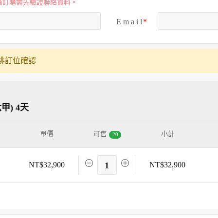
員訂購需先驗證聯絡資料。
E m a i l
排訂位確認
) 4天
單價
可售
小計
20
NT$32,900
1
NT$32,900