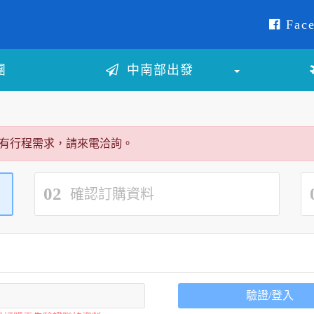
Face
團
中南部出發
有行程需求，請來電洽詢。
02
確認訂購資料
驗證/登入