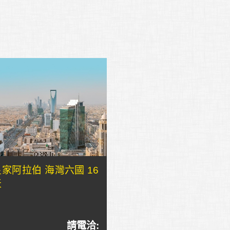
皇家阿拉伯 海灣六國 16
天
請電洽: