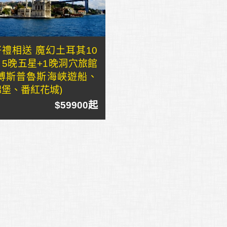
好禮相送 魔幻土耳其10
日5晚五星+1晚洞穴旅館
(博斯普魯斯海峽遊船、
棉堡、番紅花城)
$59900起