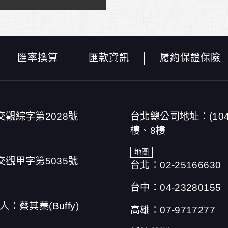
匯率換算
匯款資訊
履約保證保險
交觀綜字第2028號
台北總公司地址：(10
樓、8樓
地圖
交觀甲字第5035號
台北：02-25166630
台中：04-23280155
人：蔡其蓁(Buffy)
高雄：07-9717277