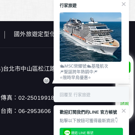
行家旅遊
國外旅遊定型化契約書
🛳️MSC榮耀號🛳️基隆航次
4)台北市中山區松江路23號7
🎆聖誕跨年熱銷中🎆
⭐限時早鳥優惠⭐
LINE
回覆至 行家旅遊
傳真：02-25019918
諮詢
專線
台南：06-2953606
歡迎訂閱我們的LINE 官方帳號
點擊以下按鈕可獲得最新資訊👇
連結 LINE 帳號