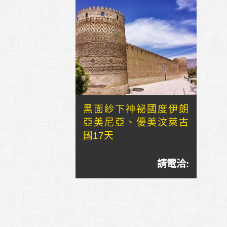
黑面紗下神祕國度伊朗
亞美尼亞、優美汶萊古
國17天
請電洽: