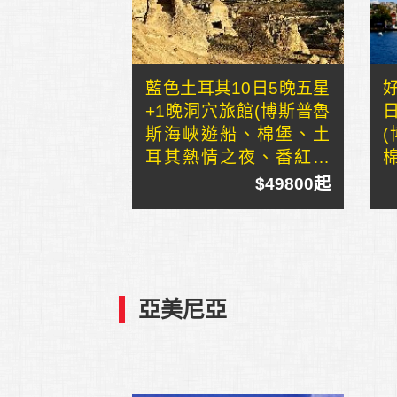
藍色土耳其10日5晚五星
+1晚洞穴旅館(博斯普魯
斯海峽遊船、棉堡、土
耳其熱情之夜、番紅花
城)
$49800起
亞美尼亞