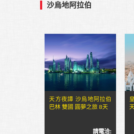
沙烏地阿拉伯
天方夜譚 沙烏地阿拉伯
巴林 雙國 圓夢之旅 8天
請電洽: