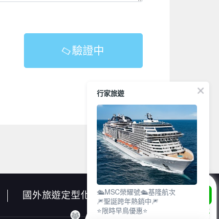
驗證中
行家旅遊
🛳️MSC榮耀號🛳️基隆航次
國外旅遊定型化契約書
🎆聖誕跨年熱銷中🎆
⭐限時早鳥優惠⭐
LINE