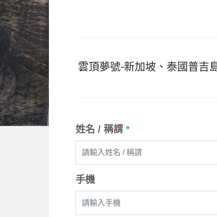
雲頂夢號-新加坡、泰國普吉島
姓名 / 稱謂
*
手機