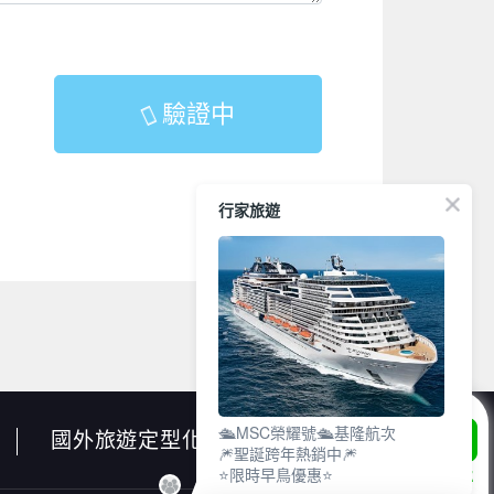
驗證中
行家旅遊
🛳️MSC榮耀號🛳️基隆航次
國外旅遊定型化契約書
🎆聖誕跨年熱銷中🎆
⭐限時早鳥優惠⭐
LINE