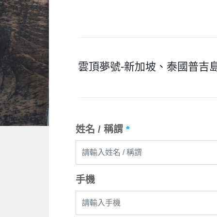
雲頂夢號-新加坡、泰國普吉島
姓名 / 稱謂
*
手機