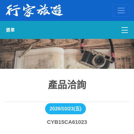
選單
國內外訂房
自組一團
中南部出發
產品洽詢
國內旅遊
2026/10/23(五)
ENGLISH WEB
CYB15CA61023