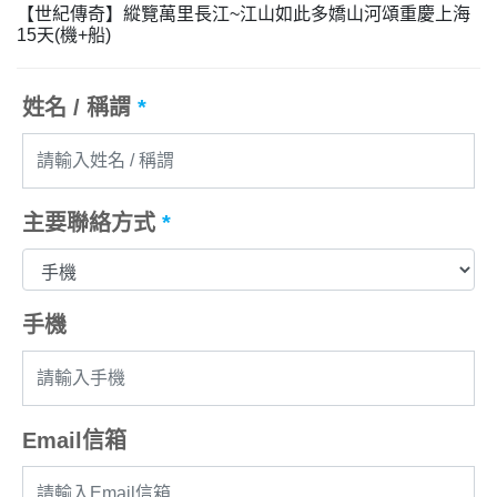
【世紀傳奇】縱覽萬里長江~江山如此多嬌山河頌重慶上海
15天(機+船)
姓名 / 稱謂
*
主要聯絡方式
*
手機
Email信箱