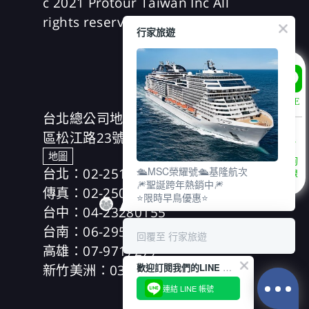
c 2021 Protour Taiwan Inc All
rights reserved
行家旅遊
LINE
台北總公司地址：(104)台北市中山
區松江路23號7樓、8樓
地圖
諮詢
台北：02-25166630
🛳️MSC榮耀號🛳️基隆航次
專線
🎆聖誕跨年熱銷中🎆
傳真：02-25019918
⭐限時早鳥優惠⭐
台中：04-23280155
台南：06-2953606
回覆至 行家旅遊
高雄：07-9717277
新竹美洲：03-5354989
歡迎訂閱我們的LINE 官方帳號
連結 LINE 帳號