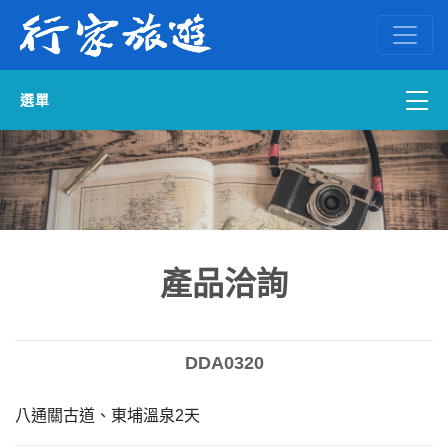
選單
國內外訂房
自組一團
中南部出發
產品洽詢
國內旅遊
DDA0320
ENGLISH WEB
八通關古道、東埔溫泉2天