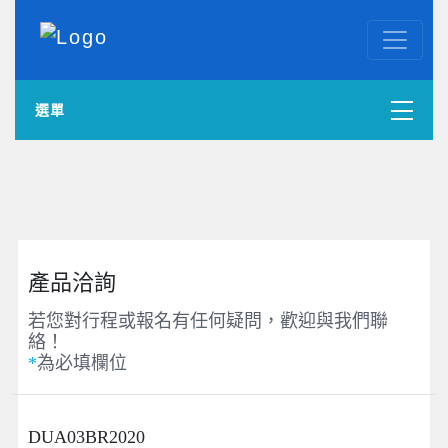
選單
國內外訂房
自組一團
中南部出發
產品洽詢
若您對行程或報名有任何疑問，歡迎與我們聯
國內旅遊
絡！
*
為必填欄位
ENGLISH WEB
DUA03BR2020