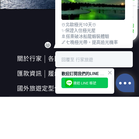
☃️北歐極光10天☃️
諮詢
✨保證入住極光屋
專線
🚢搭乘破冰船龍蝦裝體驗
🌌七晚極光帶，提高追光機率
關於行家
各國天氣
匯率換算
回覆至 行家旅遊
匯款資訊
履約保證保險
歡迎訂閱我們的LINE 官方帳號
連結 LINE 帳號
國外旅遊定型化契約書
行家(綜合)旅行社股份有限公司
交觀綜字第2028號