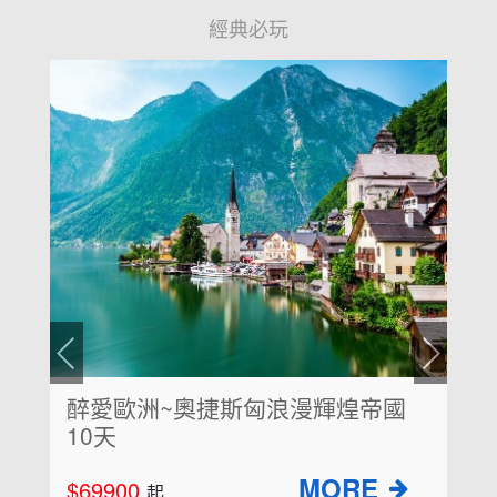
經典必玩
國
超值克斯8天~仙境十六湖國家公
園、鐘乳石洞小火車、布雷德湖
$64900
起