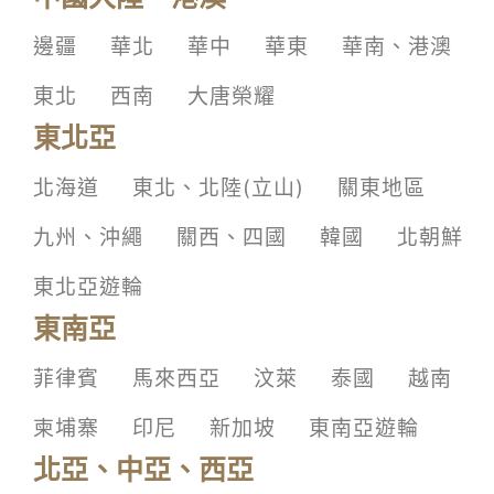
邊疆
華北
華中
華東
華南、港澳
東北
西南
大唐榮耀
東北亞
北海道
東北、北陸(立山)
關東地區
九州、沖繩
關西、四國
韓國
北朝鮮
東北亞遊輪
東南亞
菲律賓
馬來西亞
汶萊
泰國
越南
柬埔寨
印尼
新加坡
東南亞遊輪
北亞、中亞、西亞