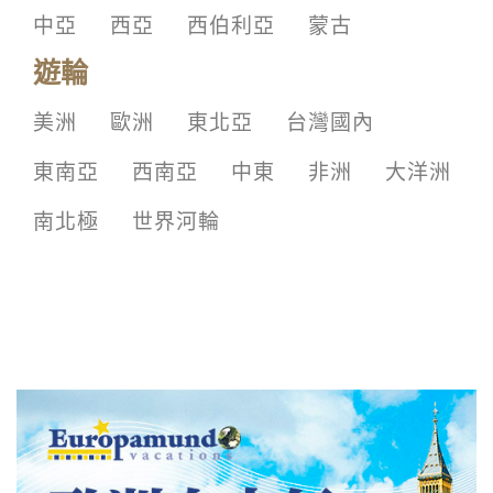
中亞
西亞
西伯利亞
蒙古
遊輪
美洲
歐洲
東北亞
台灣國內
東南亞
西南亞
中東
非洲
大洋洲
南北極
世界河輪