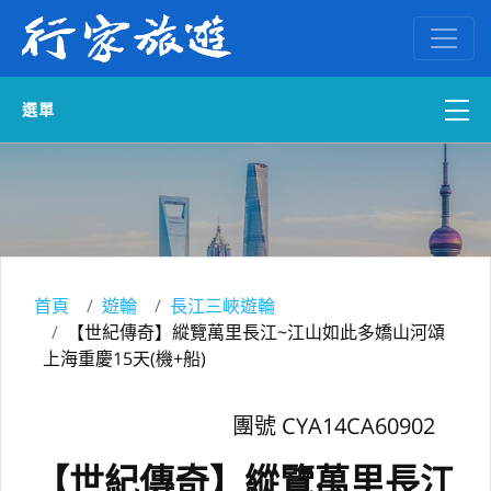
選單
國內外訂房
自組一團
中南部出發
首頁
遊輪
長江三峽遊輪
【世紀傳奇】縱覽萬里長江~江山如此多嬌山河頌
國內旅遊
上海重慶15天(機+船)
ENGLISH WEB
團號 CYA14CA60902
【世紀傳奇】縱覽萬里長江