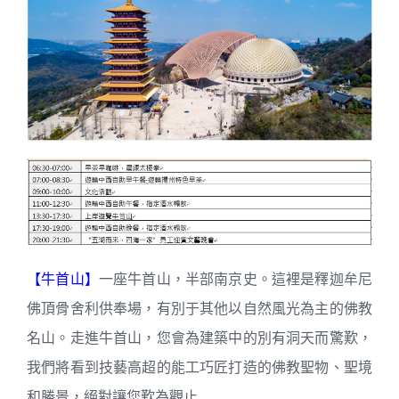
【牛首山】
一座牛首山，半部南京史。這裡是釋迦牟尼
佛頂骨舍利供奉場，有別于其他以自然風光為主的佛教
名山。走進牛首山，您會為建築中的別有洞天而驚歎，
我們將看到技藝高超的能工巧匠打造的佛教聖物、聖境
和勝景，絕對讓您歎為觀止.