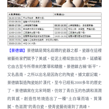
【景德鎮】
景德鎮是聞名遐邇的瓷器之都，瓷器在這裡
被藝術家們賦予了美感，從泥土裡綻放出生命，延續著
它由古至今所帶來的繁華和驕傲。景德鎮古稱“新平”，
又名昌南，之所以出名是因為它的陶瓷。據文獻記載，
景德鎮製造陶瓷始於漢代，至今已經有2000多年的歷史
了。景德鎮窯在北宋時期，仿效了青白玉的色調和濕潤
的質感，創造性地燒造出了一種“土白壤而埴、質薄
膩、色滋潤”的青白瓷，使青瓷藝術達到了高峰。