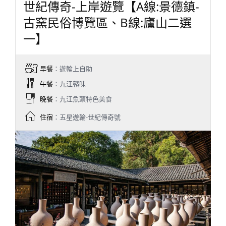
世紀傳奇-上岸遊覽【A線:景德鎮-
古窯民俗博覽區、B線:廬山二選
一】
早餐
：遊輪上自助
午餐
：九江贛味
晚餐
：九江魚頭特色美食
住宿
：五星遊輪-世紀傳奇號