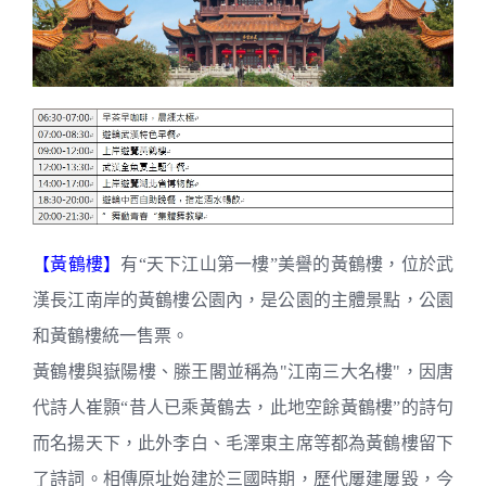
【黃鶴樓】
有“天下江山第一樓”美譽的黃鶴樓，位於武
漢長江南岸的黃鶴樓公園內，是公園的主體景點，公園
和黃鶴樓統一售票。
黃鶴樓與嶽陽樓、滕王閣並稱為"江南三大名樓"，因唐
代詩人崔顥“昔人已乘黃鶴去，此地空餘黃鶴樓”的詩句
而名揚天下，此外李白、毛澤東主席等都為黃鶴樓留下
了詩詞。相傳原址始建於三國時期，歷代屢建屢毀，今