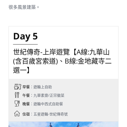
很多風景建築。
Day 5
世紀傳奇-上岸遊覽【A線:九華山
(含百歲宮索道)、B線:金地藏寺二
選一】
早餐
：遊輪上自助
午餐
：九華素齋/正宗徽菜
晚餐
：遊輪中西式自助餐
住宿
：五星遊輪-世紀傳奇號