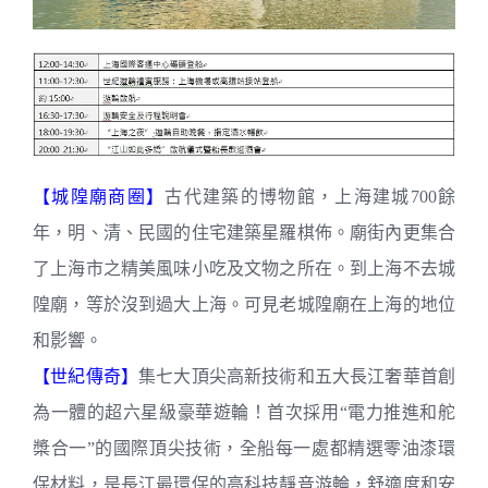
【城隍廟商圈】
古代建築的博物館，上海建城700餘
年，明、清、民國的住宅建築星羅棋佈。廟街內更集合
了上海市之精美風味小吃及文物之所在。到上海不去城
隍廟，等於沒到過大上海。可見老城隍廟在上海的地位
和影響。
【世紀傳奇】
集七大頂尖高新技術和五大長江奢華首創
為一體的超六星級豪華遊輪！首次採用“電力推進和舵
槳合一”的國際頂尖技術，全船每一處都精選零油漆環
保材料，是長江最環保的高科技靜音游輪，舒適度和安