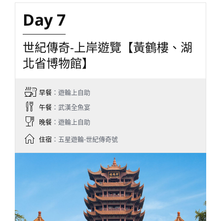
Day 7
世紀傳奇-上岸遊覽【黃鶴樓、湖
北省博物館】
早餐
：遊輪上自助
午餐
：武漢全魚宴
晚餐
：遊輪上自助
住宿
：五星遊輪-世紀傳奇號