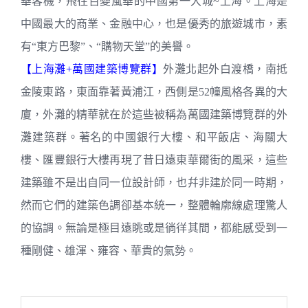
華客機，飛往百變風華的中國第一大城~上海。上海是
中國最大的商業、金融中心，也是優秀的旅遊城市，素
有“東方巴黎”、“購物天堂”的美譽。
【上海灘+萬國建築博覽群】
外灘北起外白渡橋，南抵
金陵東路，東面靠著黃浦江，西側是52幢風格各異的大
廈，外灘的精華就在於這些被稱為萬國建築博覽群的外
灘建築群。著名的中國銀行大樓、和平飯店、海關大
樓、匯豐銀行大樓再現了昔日遠東華爾街的風采，這些
建築雖不是出自同一位設計師，也幷非建於同一時期，
然而它們的建築色調卻基本統一，整體輪廓線處理驚人
的協調。無論是極目遠眺或是徜徉其間，都能感受到一
種剛健、雄渾、雍容、華貴的氣勢。