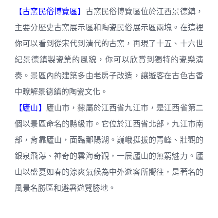
【古窯民俗博覽區】
古窯民俗博覽區位於江西景德鎮，
主要分歷史古窯展示區和陶瓷民俗展示區兩塊。在這裡
你可以看到從宋代到清代的古窯，再現了十五、十六世
紀景德鎮製瓷業的風貌，你可以欣賞到獨特的瓷樂演
奏。景區內的建築多由老房子改造，讓遊客在古色古香
中瞭解景德鎮的陶瓷文化。
【廬山】
廬山市，隸屬於江西省九江市，是江西省第二
個以景區命名的縣級市。它位於江西省北部，九江市南
部，背靠廬山，面臨鄱陽湖。巍峨挺拔的青峰、壯觀的
銀泉飛瀑、神奇的雲海奇觀，一展廬山的無窮魅力。廬
山以盛夏如春的涼爽氣候為中外遊客所嚮往，是著名的
風景名勝區和避暑遊覽勝地。