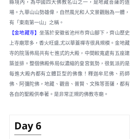
縣境內，為中國四大佛教名山之一，是地藏菩薩的道
場。九華山山勢雄偉，自然風光和人文景觀融為一體，
有「東南第一山」之稱。
【金地藏寺】
坐落於安徽省池州市齊山腳下，齊山歷史
上寺廟眾多，香火旺盛
,
尤以華蓋禪寺很具規模。金地藏
寺的院落佈局共有七進式的大殿，中間較寬處有五座建
築並排。整個佛殿佈局似濃縮的皇宮氣勢，很氣派的是
每進大殿內都有立體巨型的佛像！釋迦牟尼佛、葯師
佛、阿彌陀佛，地藏、觀音、普賢、文殊等菩薩，都有
各自的聖殿供奉著。是非常正規的佛教寺廟。
Day 6