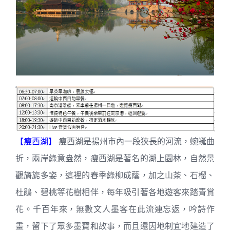
【瘦西湖】
瘦西湖是揚州市內一段狹長的河流，蜿蜒曲
折，兩岸綠意盎然，瘦西湖是著名的湖上園林，自然景
觀旖旎多姿，這裡的春季綠柳成蔭，加之山茶、石榴、
杜鵑、碧桃等花樹相伴，每年吸引著各地遊客來踏青賞
花。千百年來，無數文人墨客在此流連忘返，吟詩作
畫，留下了眾多墨寶和故事，而且還因地制宜地建造了