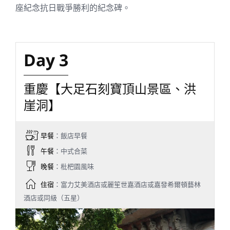
座紀念抗日戰爭勝利的紀念碑。
Day 3
重慶【大足石刻寶頂山景區、洪
崖洞】
早餐
：飯店早餐
午餐
：中式合菜
晚餐
：枇杷園風味
住宿
：富力艾美酒店或麗笙世嘉酒店或嘉發希爾頓藝林
酒店或同級（五星）