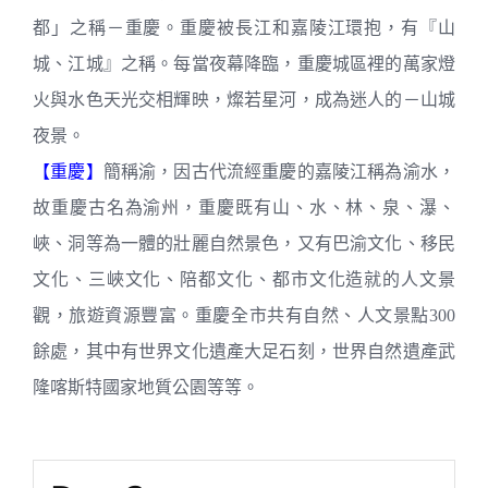
都」之稱－重慶。重慶被長江和嘉陵江環抱，有『山
城、江城』之稱。每當夜幕降臨，重慶城區裡的萬家燈
火與水色天光交相輝映，燦若星河，成為迷人的－山城
夜景。
【重慶】
簡稱渝，因古代流經重慶的嘉陵江稱為渝水，
故重慶古名為渝州，重慶既有山、水、林、泉、瀑、
峽、洞等為一體的壯麗自然景色，又有巴渝文化、移民
文化、三峽文化、陪都文化、都市文化造就的人文景
觀，旅遊資源豐富。重慶全市共有自然、人文景點300
餘處，其中有世界文化遺產大足石刻，世界自然遺產武
隆喀斯特國家地質公園等等。