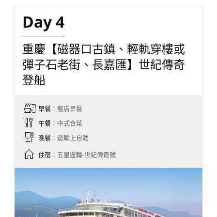
Day 4
重慶【磁器口古鎮、輕軌穿樓或
彈子石老街、長嘉匯】世紀傳奇
登船
早餐
：飯店早餐
午餐
：中式合菜
晚餐
：遊輪上自助
住宿
：五星遊輪-世紀傳奇號