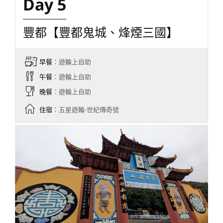
Day 5
豐都【豐都鬼城、烽煙三國】
早餐
：遊輪上自助
午餐
：遊輪上自助
晚餐
：遊輪上自助
住宿
：五星遊輪-世紀傳奇號