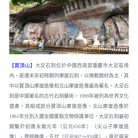
【寶頂山】
大足石刻位於中國西南部重慶市大足區境
內，是唐末宋初時期的摩崖石刻，以佛教題材為主，其
中以寶頂山摩崖造像和北山摩崖造像最為著名。大足石
刻是中國著名的古代石刻藝術，1999年被列為世界文化
遺產，其組成部分寶頂山摩崖造像、北山摩崖造像於
1961年分別入選全國重點文物保護單位。大足石刻最初
開鑿於初唐永徽元年（公元650年）（尖山子摩崖造
像），歷經晚唐、五代（公元907～959年），盛於兩宋