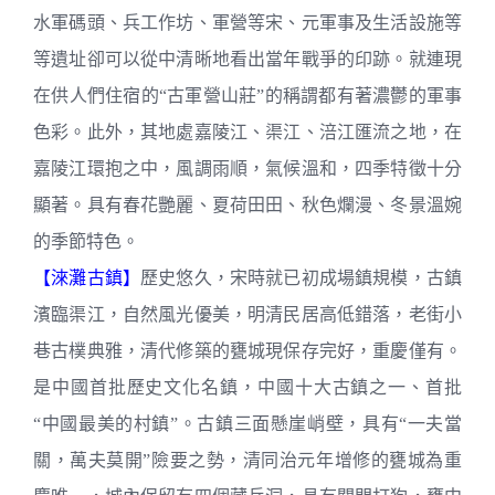
水軍碼頭、兵工作坊、軍營等宋、元軍事及生活設施等
等遺址卻可以從中清晰地看出當年戰爭的印跡。就連現
在供人們住宿的“古軍營山莊”的稱謂都有著濃鬱的軍事
色彩。此外，其地處嘉陵江、渠江、涪江匯流之地，在
嘉陵江環抱之中，風調雨順，氣候溫和，四季特徵十分
顯著。具有春花艷麗、夏荷田田、秋色爛漫、冬景溫婉
的季節特色。
【淶灘古鎮】
歷史悠久，宋時就已初成場鎮規模，古鎮
濱臨渠江，自然風光優美，明清民居高低錯落，老街小
巷古樸典雅，清代修築的甕城現保存完好，重慶僅有。
是中國首批歷史文化名鎮，中國十大古鎮之一、首批
“中國最美的村鎮”。古鎮三面懸崖峭壁，具有“一夫當
關，萬夫莫開”險要之勢，清同治元年增修的甕城為重