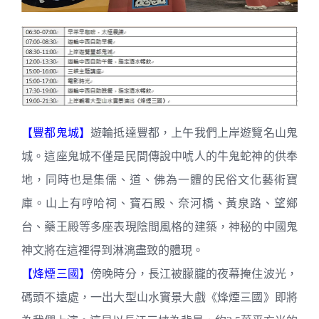
【豐都鬼城】
遊輪抵達豐都，上午我們上岸遊覽名山鬼
城。這座鬼城不僅是民間傳說中唬人的牛鬼蛇神的供奉
地，同時也是集儒、道、佛為一體的民俗文化藝術寶
庫。山上有哼哈祠、寶石殿、奈河橋、黃泉路、望鄉
台、藥王殿等多座表現陰間風格的建築，神秘的中國鬼
神文將在這裡得到淋漓盡致的體現。
【烽煙三國】
傍晚時分，長江被朦朧的夜幕掩住波光，
碼頭不遠處，一出大型山水實景大戲《烽煙三國》即將