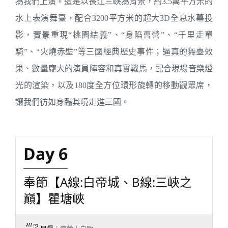
為我們上演。這是以長江三峽為背景，約3.5萬平方米的
水上表演舞臺，配合3200平方米的超大3D全息水幕投
影，實景重現“桃園結義”、“身陷曹營”、“千里走單
騎”、“火燒赤壁”等三國經典歷史事件；逼真的舞臺效
果、數量龐大的演員陣容和真實戰馬，配合現場音樂燈
光的渲染，以及180度全方位環形旋轉的移動觀眾席，
讓我們彷如身臨其境走進三國。
Day 6
奉節【A線:白帝城、B線:三峽之
巔】瞿塘峽