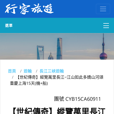
選單
國內外訂房
自組一團
中南部出發
首頁
遊輪
長江三峽遊輪
【世紀傳奇】縱覽萬里長江~江山如此多嬌山河頌
國內旅遊
重慶上海15天(機+船)
ENGLISH WEB
團號 CYB15CA60911
【世紀傳奇】縱覽萬里長江