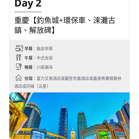
Day 2
重慶【釣魚城+環保車、淶灘古
鎮、解放碑】
早餐
：飯店早餐
午餐
：中式合菜
晚餐
：川菜風味
住宿
：富力艾美酒店或麗笙世嘉酒店或嘉發希爾頓藝林
酒店或同級（五星）