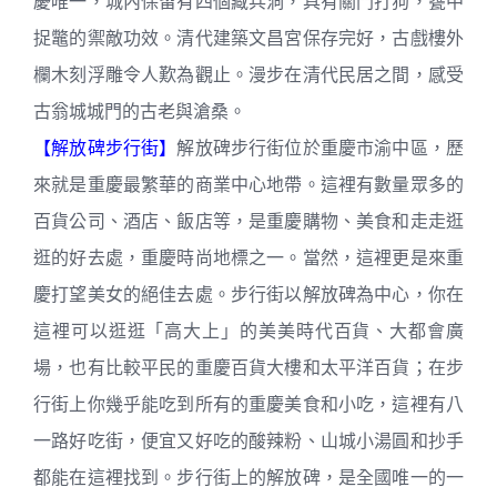
慶唯一，城內保留有四個藏兵洞，具有關門打狗，甕中
捉鼈的禦敵功效。清代建築文昌宮保存完好，古戲樓外
欄木刻浮雕令人歎為觀止。漫步在清代民居之間，感受
古翁城城門的古老與滄桑。
【解放碑步行街】
解放碑步行街位於重慶市渝中區，歷
來就是重慶最繁華的商業中心地帶。這裡有數量眾多的
百貨公司、酒店、飯店等，是重慶購物、美食和走走逛
逛的好去處，重慶時尚地標之一。當然，這裡更是來重
慶打望美女的絕佳去處。步行街以解放碑為中心，你在
這裡可以逛逛「高大上」的美美時代百貨、大都會廣
場，也有比較平民的重慶百貨大樓和太平洋百貨；在步
行街上你幾乎能吃到所有的重慶美食和小吃，這裡有八
一路好吃街，便宜又好吃的酸辣粉、山城小湯圓和抄手
都能在這裡找到。步行街上的解放碑，是全國唯一的一