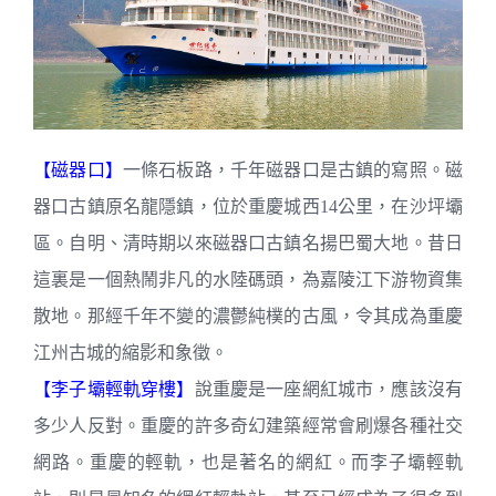
【磁器口】
一條石板路，千年磁器口是古鎮的寫照。磁
器口古鎮原名龍隱鎮，位於重慶城西14公里，在沙坪壩
區。自明、清時期以來磁器口古鎮名揚巴蜀大地。昔日
這裏是一個熱鬧非凡的水陸碼頭，為嘉陵江下游物資集
散地。那經千年不變的濃鬱純樸的古風，令其成為重慶
江州古城的縮影和象徵。
【李子壩輕軌穿樓】
說重慶是一座網紅城市，應該沒有
多少人反對。重慶的許多奇幻建築經常會刷爆各種社交
網路。重慶的輕軌，也是著名的網紅。而李子壩輕軌