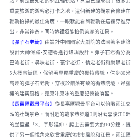
站，則是最知名的網紅輕軌站，甚至已經成為了很多到
重慶旅遊的遊客必打卡之地。這個新建的觀景台修建在
輕軌拍攝的最佳角度，一眼就能看到輕軌在這裡穿進穿
出，非常神奇。同時這裡還能拍倒美麗的江景。
【彈子石老街】
由設計中國國家大劇院的法國著名建築
設計大師保羅•安德魯進行總規設計。彈子石老街分為
巴渝老街、尋味老街、寰宇老街、情定老街和樂購老街
5大概念街區，保留著專屬重慶的獨特傳統，信步80米
高差的彈子石老街，穿梭於錯落有致的街巷院壩，吊腳
樓的建築風格，讓原汁原味的重慶記憶被喚醒。
【長嘉匯觀景平台】
從長嘉匯觀景平台可以俯瞰兩江交
匯的壯觀景色，而附近的戴家巷步道則沿著嘉陵江畔
的崖壁呈「Z」字形延伸，爬上去需要大約10分鐘，提
供了另一個視角來欣賞重慶的城市風貌和江景。兩江匯