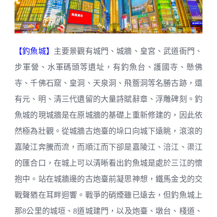
【釣魚城】
主要景觀有城門、城牆、皇宮、武道衙門、
步軍營、水軍碼頭等遺址，有釣魚台、護國寺、懸佛
寺、千佛石窟、皇洞、天泉洞、飛簷洞等名勝古跡，還
有元、明、清三代遺留的大量詩賦辭章、浮雕碑刻。釣
魚城的現城牆是在原城牆的基礎上重新修建的，因此依
然極為壯觀。從城牆古炮臺的垛口向城下遠眺，滾滾的
嘉陵江奔騰而流，而順江而下卻是嘉陵江、涪江、渠江
的匯合口，在城上可以清晰看出釣魚城是處於三江的懷
抱中。站在城牆邊的古炮臺前凝思神想，鐵馬金戈的交
戰聲猶在耳畔迴響。戰爭的硝煙雖已遠去，但釣魚城上
那8公里的城垣、8道城建門，以及炮臺、墩台、棧道、