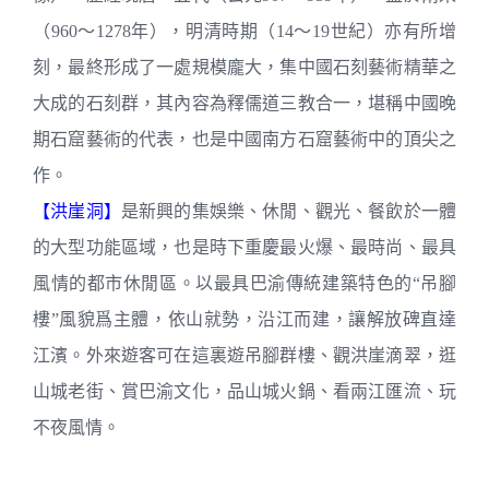
（960～1278年），明清時期（14～19世紀）亦有所增
刻，最終形成了一處規模龐大，集中國石刻藝術精華之
大成的石刻群，其內容為釋儒道三教合一，堪稱中國晚
期石窟藝術的代表，也是中國南方石窟藝術中的頂尖之
作。
【洪崖洞】
是新興的集娛樂、休閒、觀光、餐飲於一體
的大型功能區域，也是時下重慶最火爆、最時尚、最具
風情的都市休閒區。以最具巴渝傳統建築特色的“吊腳
樓”風貌爲主體，依山就勢，沿江而建，讓解放碑直達
江濱。外來遊客可在這裏遊吊腳群樓、觀洪崖滴翠，逛
山城老街、賞巴渝文化，品山城火鍋、看兩江匯流、玩
不夜風情。