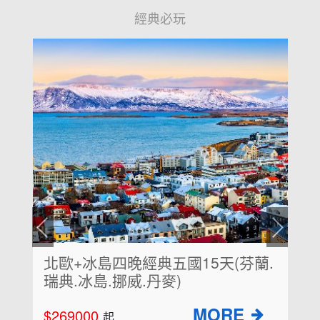
經典必玩
北歐+冰島四晚經典五國15天(芬蘭.
瑞典.冰島.挪威.丹麥)
$269000
起