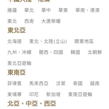
邊疆
華北
華中
華東
華南、港澳
東北
西南
大唐榮耀
東北亞
北海道
東北、北陸(立山)
關東地區
九州、沖繩
關西、四國
韓國
北朝鮮
東北亞遊輪
東南亞
菲律賓
馬來西亞
汶萊
泰國
越南
柬埔寨
印尼
新加坡
東南亞遊輪
北亞、中亞、西亞