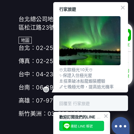
行家旅遊
台北總公司地址：(104)台北市中山
區松江路23號7樓、8樓
地圖
LINE
台北：02-25166630
傳真：02-25019918
☃️北歐極光10天☃️
諮詢
台中：04-23280155
✨保證入住極光屋
專線
🚢搭乘破冰船龍蝦裝體驗
🌌七晚極光帶，提高追光機率
台南：06-2953606
高雄：07-9717277
回覆至 行家旅遊
新竹美洲：03-5354989
歡迎訂閱我們的LINE 官方帳號
連結 LINE 帳號