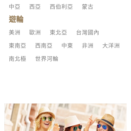
中亞
西亞
西伯利亞
蒙古
遊輪
美洲
歐洲
東北亞
台灣國內
東南亞
西南亞
中東
非洲
大洋洲
南北極
世界河輪