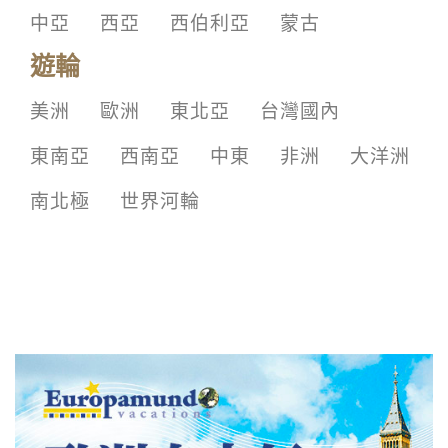
中亞
西亞
西伯利亞
蒙古
遊輪
美洲
歐洲
東北亞
台灣國內
東南亞
西南亞
中東
非洲
大洋洲
南北極
世界河輪