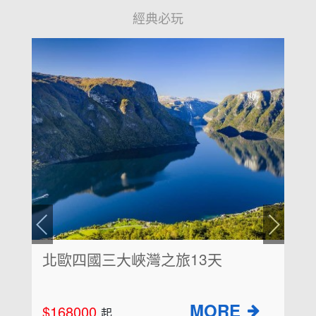
經典必玩
北歐+冰島四晚經典五國15天(芬蘭.
瑞典.冰島.挪威.丹麥)
$269000
起