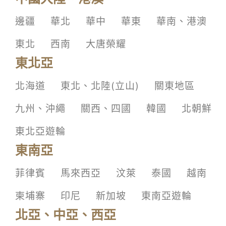
邊疆
華北
華中
華東
華南、港澳
東北
西南
大唐榮耀
東北亞
北海道
東北、北陸(立山)
關東地區
九州、沖繩
關西、四國
韓國
北朝鮮
東北亞遊輪
東南亞
菲律賓
馬來西亞
汶萊
泰國
越南
柬埔寨
印尼
新加坡
東南亞遊輪
北亞、中亞、西亞