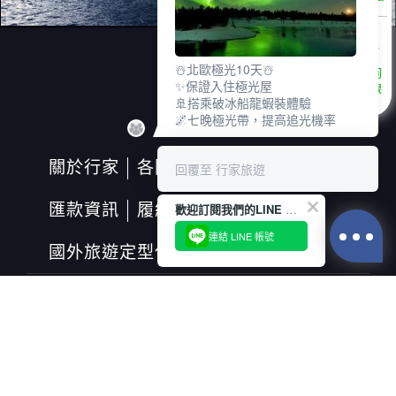
☃️北歐極光10天☃️
諮詢
✨保證入住極光屋
專線
🚢搭乘破冰船龍蝦裝體驗
🌌七晚極光帶，提高追光機率
關於行家
各國天氣
匯率換算
回覆至 行家旅遊
匯款資訊
履約保證保險
歡迎訂閱我們的LINE 官方帳號
連結 LINE 帳號
國外旅遊定型化契約書
行家(綜合)旅行社股份有限公司
交觀綜字第2028號