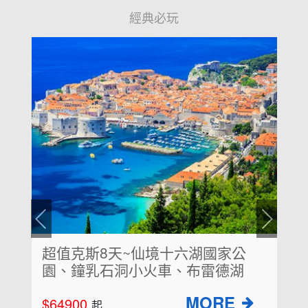
經典必玩
超值克斯8天~仙境十六湖國家公
園、鐘乳石洞小火車、布雷德湖
$64900
起