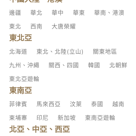
邊疆
華北
華中
華東
華南、港澳
東北
西南
大唐榮耀
東北亞
北海道
東北、北陸(立山)
關東地區
九州、沖繩
關西、四國
韓國
北朝鮮
東北亞遊輪
東南亞
菲律賓
馬來西亞
汶萊
泰國
越南
柬埔寨
印尼
新加坡
東南亞遊輪
北亞、中亞、西亞