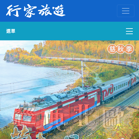
選單
國內外訂房
自組一團
中南部出發
國內旅遊
ENGLISH WEB