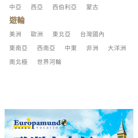
中亞
西亞
西伯利亞
蒙古
遊輪
美洲
歐洲
東北亞
台灣國內
東南亞
西南亞
中東
非洲
大洋洲
南北極
世界河輪