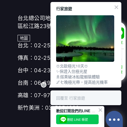
行家旅遊
台北總公司地址：(104)台北市中山
區松江路23號7樓、8樓
地圖
LINE
台北：02-25166630
傳真：02-25019918
☃️北歐極光10天☃️
諮詢
台中：04-23280155
✨保證入住極光屋
專線
🚢搭乘破冰船龍蝦裝體驗
🌌七晚極光帶，提高追光機率
台南：06-2953606
高雄：07-9717277
回覆至 行家旅遊
新竹美洲：03-5354989
歡迎訂閱我們的LINE 官方帳號
連結 LINE 帳號