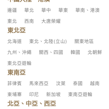
邊疆
華北
華中
華東
華南、港澳
東北
西南
大唐榮耀
東北亞
北海道
東北、北陸(立山)
關東地區
九州、沖繩
關西、四國
韓國
北朝鮮
東北亞遊輪
東南亞
菲律賓
馬來西亞
汶萊
泰國
越南
柬埔寨
印尼
新加坡
東南亞遊輪
北亞、中亞、西亞