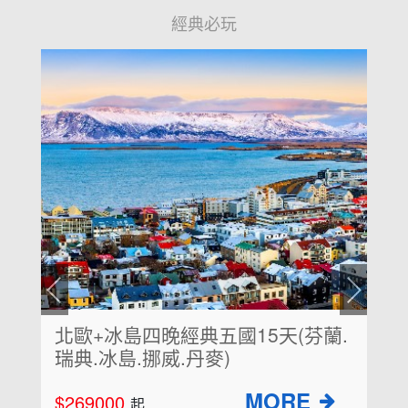
經典必玩
醉愛歐洲~奧捷斯匈浪漫輝煌帝國
10天
$69900
起