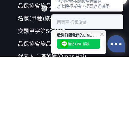
🚢搭乘破冰船龍蝦裝體驗
品保協會旅品北0535號
🌌七晚極光帶，提高追光機率
名家(甲種)旅行社股份有限公司
回覆至 行家旅遊
交觀甲字第5035號
歡迎訂閱我們的LINE 官方帳號
品保協會旅品北0581號
連結 LINE 帳號
代表人：海英倫(Omar Hai)
聯絡人：蔡其蓁(Buffy)
E-Mail：buffy@protour.com.tw
c 2021 Protour Taiwan Inc All
rights reserved