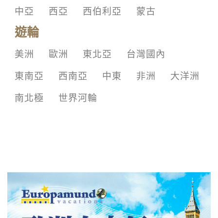
中亞
西亞
西伯利亞
蒙古
遊輪
美洲
歐洲
東北亞
台灣國內
東南亞
西南亞
中東
非洲
大洋洲
南北極
世界河輪