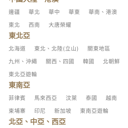
邊疆
華北
華中
華東
華南、港澳
東北
西南
大唐榮耀
東北亞
北海道
東北、北陸(立山)
關東地區
九州、沖繩
關西、四國
韓國
北朝鮮
東北亞遊輪
東南亞
菲律賓
馬來西亞
汶萊
泰國
越南
柬埔寨
印尼
新加坡
東南亞遊輪
北亞、中亞、西亞