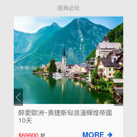
經典必玩
浪漫輝煌帝國
超值克斯8天~仙境十六湖
園、鐘乳石洞小火車、布
$64900
起