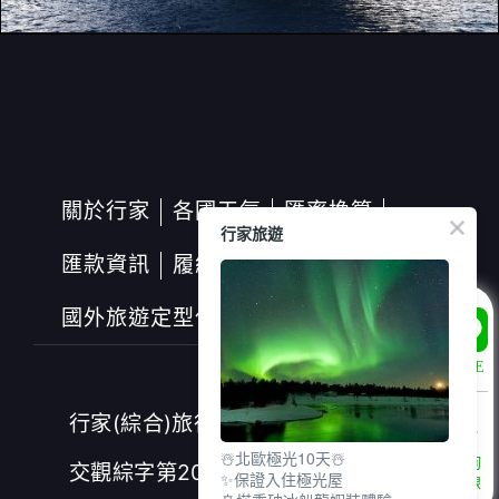
關於行家
各國天氣
匯率換算
行家旅遊
匯款資訊
履約保證保險
國外旅遊定型化契約書
LINE
行家(綜合)旅行社股份有限公司
☃️北歐極光10天☃️
諮詢
交觀綜字第2028號
✨保證入住極光屋
專線