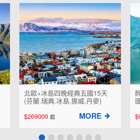
醉愛歐洲~奧捷斯匈浪漫輝煌帝
國10天
$69900
$
起