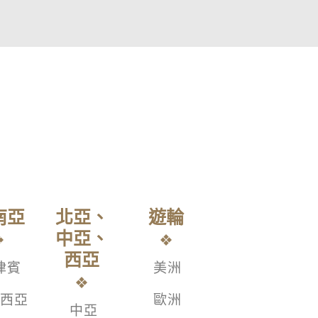
南亞
北亞、
遊輪
中亞、
西亞
律賓
美洲
西亞
歐洲
中亞