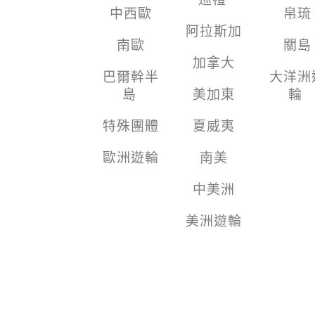
中西歐
帛琉
阿拉斯加
南歐
關島
加拿大
巴爾幹半
大洋洲
島
美加東
輪
特殊團體
夏威夷
歐洲遊輪
南美
中美洲
美洲遊輪