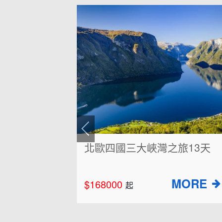
北歐+冰島四晚經典五國15天
(芬蘭.瑞典.冰島.挪威.丹麥)
$269000
起