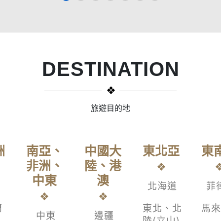
DESTINATION
旅遊目的地
洲
南亞、
中國大
東北亞
東
非洲、
陸、港
中東
澳
北海道
菲
蘭
東北、北
馬來
中東
邊疆
陸(立山)