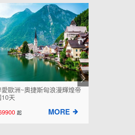
超值克斯8天~仙境十六湖國家
2026夢想
公園、鐘乳石洞小火車、布雷
西地中海1
德湖
64900
$128000
起
起