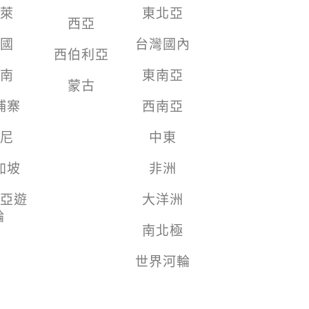
萊
東北亞
西亞
國
台灣國內
西伯利亞
南
東南亞
蒙古
埔寨
西南亞
尼
中東
加坡
非洲
亞遊
大洋洲
輪
南北極
世界河輪