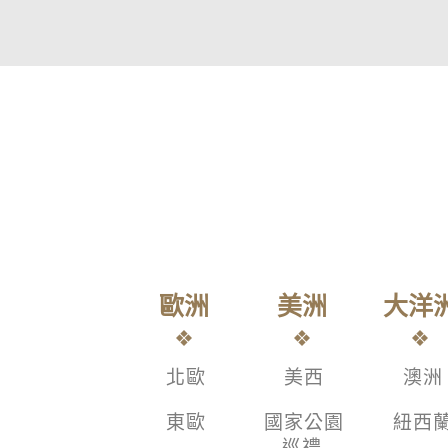
歐洲
美洲
大洋
北歐
美西
澳洲
東歐
國家公園
紐西
巡禮