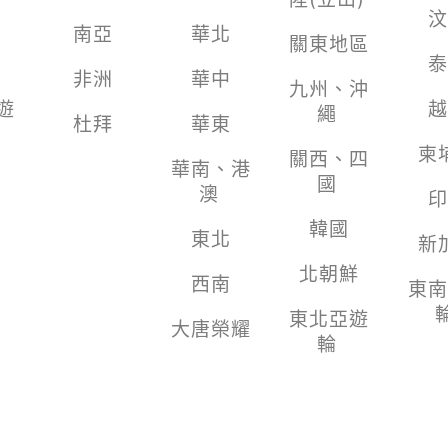
汶
南亞
華北
關東地區
泰
非洲
華中
九州、沖
遊
越
繩
杜拜
華東
柬
關西、四
華南、港
國
澳
印
韓國
東北
新
北朝鮮
西南
東南
東北亞遊
大唐榮耀
輪