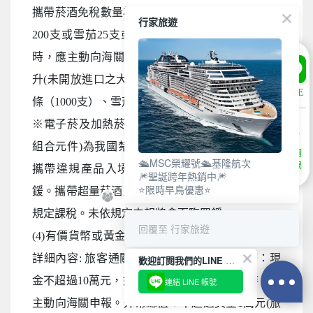
攜帶菸酒免稅數量為酒類1.5公升(不限瓶數)，捲菸
行家旅遊
200支或雪茄25支或菸絲1磅，攜帶超逾免稅數量
時，應主動向海關申報完稅放行，申報上限酒5公
升(未開放進口之大陸地區酒類限量1公升)，捲菸4
LINE
條（1000支）、雪茄125支或菸絲5磅以內。
※電子菸及加熱菸(含機器本體、菸彈、霧化器等
組合元件)為我國禁止輸入品項，請勿攜帶。旅客
諮詢
🛳️MSC榮耀號🛳️基隆航次
專線
攜帶違規產品入境，最高可處新臺幣500萬元罰
🎆聖誕跨年熱銷中🎆
⭐限時早鳥優惠⭐
鍰。攜帶超量菸酒入境，應主動向海關申報，並依
規定課稅。未依規定申報將會面臨罰鍰。
回覆至 行家旅遊
(4)有價貨幣或黃金規定(財政部關務署臺北關查閱
詳細內容: 旅客通關/常見攜帶物品規定) 台幣：現
歡迎訂閱我們的LINE 官方帳號
金不超過10萬元，如所帶之新臺幣超過限額時，應
連結 LINE 帳號
主動向海關申報。外幣總值：不超過美金1萬元(旅