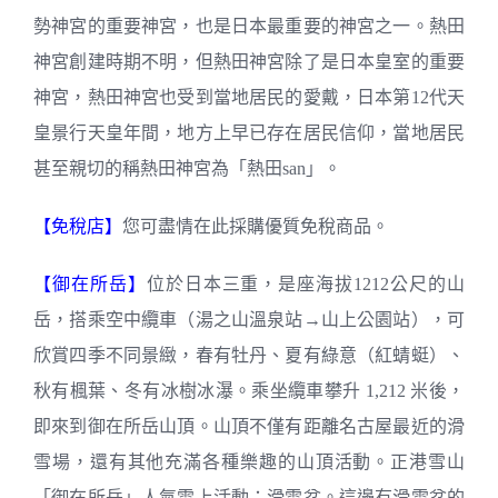
勢神宮的重要神宮，也是日本最重要的神宮之一。熱田
神宮創建時期不明，但熱田神宮除了是日本皇室的重要
神宮，熱田神宮也受到當地居民的愛戴，日本第12代天
皇景行天皇年間，地方上早已存在居民信仰，當地居民
甚至親切的稱熱田神宮為「熱田san」。
【免稅店】
您可盡情在此採購優質免稅商品。
【御在所岳】
位於日本三重，是座海拔1212公尺的山
岳，搭乘空中纜車（湯之山溫泉站→山上公園站），可
欣賞四季不同景緻，春有牡丹、夏有綠意（紅蜻蜓）、
秋有楓葉、冬有冰樹冰瀑。乘坐纜車攀升 1,212 米後，
即來到御在所岳山頂。山頂不僅有距離名古屋最近的滑
雪場，還有其他充滿各種樂趣的山頂活動。正港雪山
「御在所岳」人氣雪上活動：滑雪盆。這邊有滑雪盆的