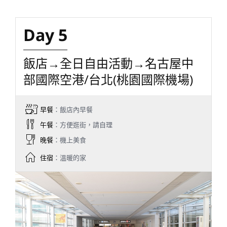
Day 5
飯店→全日自由活動→名古屋中
部國際空港/台北(桃園國際機場)
早餐
：飯店內早餐
午餐
：方便逛街，請自理
晚餐
：機上美食
住宿
：溫暖的家