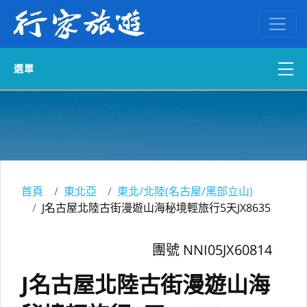
選單
國內外訂房
自組一團
中南部出發
首頁
東北亞
東北/北陸(名古屋/黑部立山)
J名古屋北陸古街漫遊山海秘境輕旅行5天JX8635
國內旅遊
團號 NNI05JX60814
ENGLISH WEB
J名古屋北陸古街漫遊山海