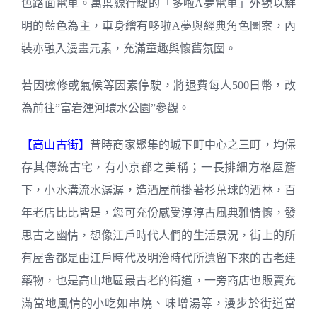
色路面電車。萬葉線行駛的「多啦A夢電車」外觀以鮮
明的藍色為主，車身繪有哆啦A夢與經典角色圖案，內
裝亦融入漫畫元素，充滿童趣與懷舊氛圍。
若因檢修或氣候等因素停駛，將退費每人500日幣，改
為前往”富岩運河環水公園”參觀。
【高山古街】
昔時商家聚集的城下町中心之三町，均保
存其傳統古宅，有小京都之美稱；一長排細方格屋簷
下，小水溝流水潺潺，造酒屋前掛著杉葉球的酒林，百
年老店比比皆是，您可充份感受淳淳古風典雅情懷，發
思古之幽情，想像江戶時代人們的生活景況，街上的所
有屋舍都是由江戶時代及明治時代所遺留下來的古老建
築物，也是高山地區最古老的街道，一旁商店也販賣充
滿當地風情的小吃如串燒、味增湯等，漫步於街道當