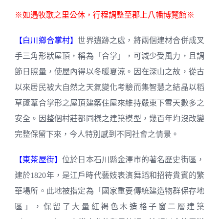
※如遇牧歌之里公休，行程調整至郡上八幡博覽館※
【白川鄉合掌村】
世界遺跡之處，將兩個建材合併成叉
手三角形狀屋頂，稱為「合掌」，可減少受風力，且調
節日照量，使屋內得以冬暖夏涼。因在深山之故，從古
以來居民被大自然之天氣變化考驗而集智慧之結晶以稻
草蘆葦合掌形之屋頂建築住屋來維持嚴東下雪天數多之
安全。因整個村莊都同樣之建築模型，幾百年均沒改變
完整保留下來，今人特別感到不同社會之情景。
【東茶屋街】
位於日本石川縣金澤市的著名歷史街區，
建於1820年，是江戶時代藝妓表演舞蹈和招待貴賓的繁
華場所。此地被指定為「國家重要傳統建造物群保存地
區」，保留了大量紅褐色木造格子窗二層建築