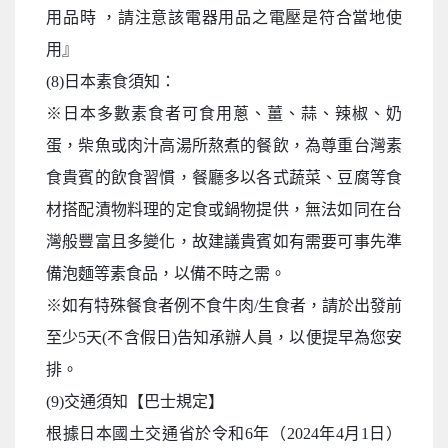
用品時 ，請注意該電器用品之電壓是符合當地使
用』
(8)日本素食須知：
※日本多數素食者可食用蔥、薑、蒜、辣椒、奶
蛋，柴魚或肉汁高湯所熬煮的餐飲，為尊重台灣素
食貴賓的飲食習慣，餐廳多以各式蔬菜、豆腐等食
材搭配漬物料理的定食或鍋物提供，無法如同在台
灣般豐富且多變化，故建議貴賓如有需要可事先準
備泡麵等素食品，以備不時之需。
※如有特殊餐食者例不食牛肉/生食者，請於出發前
至少5天(不含假日)告知承辦人員，以便提早為您安
排。
(9)交通須知【巴士規定】
根據日本國土交通省於令和6年（2024年4月1日）