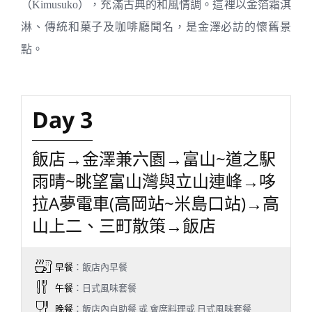
（Kimusuko），充滿古典的和風情調。這裡以金箔霜淇
淋、傳統和菓子及咖啡廳聞名，是金澤必訪的懷舊景
點。
Day 3
飯店→金澤兼六園→富山~道之駅
雨晴~眺望富山灣與立山連峰→哆
拉A夢電車(高岡站~米島口站)→高
山上二、三町散策→飯店
早餐
：飯店內早餐
午餐
：日式風味套餐
晚餐
：飯店內自助餐 或 會席料理或 日式風味套餐