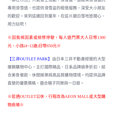
專用滑雪道，也提供滑雪盆的租借服務，深受大小朋友
的歡迎。來到這邊回到童年，在這片銀白雪地放開心、
用力玩吧！
※因氣候因素或檢修停駛，每人退門票大人日幣1300
元、小孩(4~12歲)日幣650元※
【三井OUTLET PARK】
由日本三井不動產經營的大型
連鎖購物中心，主打國際精品、日系品牌過季折扣，結
合美食餐飲、休閒娛樂與高品質購物環境。均提供品牌
直營的優惠價格，適合親子同樂與一日遊。
※若遇OUTLET公休，行程改為AEON MALL或大型購
物商場※