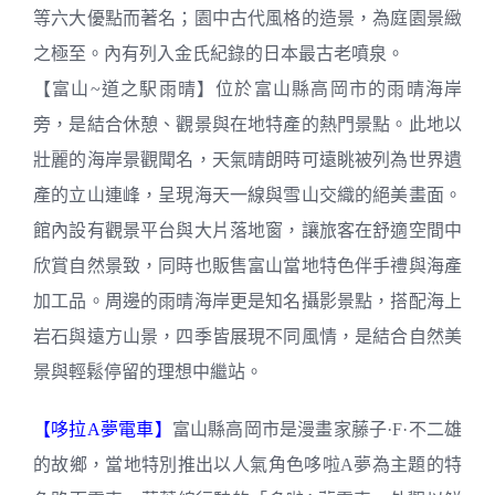
等六大優點而著名；園中古代風格的造景，為庭園景緻
之極至。內有列入金氏紀錄的日本最古老噴泉。
【富山~道之駅雨晴】位於富山縣高岡市的雨晴海岸
旁，是結合休憩、觀景與在地特產的熱門景點。此地以
壯麗的海岸景觀聞名，天氣晴朗時可遠眺被列為世界遺
產的立山連峰，呈現海天一線與雪山交織的絕美畫面。
館內設有觀景平台與大片落地窗，讓旅客在舒適空間中
欣賞自然景致，同時也販售富山當地特色伴手禮與海產
加工品。周邊的雨晴海岸更是知名攝影景點，搭配海上
岩石與遠方山景，四季皆展現不同風情，是結合自然美
景與輕鬆停留的理想中繼站。
【哆拉A夢電車】
富山縣高岡市是漫畫家藤子·F·不二雄
的故鄉，當地特別推出以人氣角色哆啦A夢為主題的特