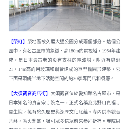
【榮町】
榮地區被久屋大通公園分成兩個部分。這個公
園中，有名古屋市的象徵、高180m的電視塔，1954年建
成，是日本最古老的没有支柱的電波塔。附近有綠洲
21，14m高的用玻璃和鋼管建成的巨型橢圓形建築，它
下面是環繞半地下活動空間的約30家專門店和餐廳。
【大須觀音商店街】
大須觀音位於愛知縣名古屋市，是
日本知名的真言宗寺院之一，正式名稱為北野山真福寺
寶生院，擁有悠久歷史與深厚文化底蘊。寺內供奉觀音
菩薩，香火鼎盛，吸引眾多信眾前來參拜祈福。寺院周