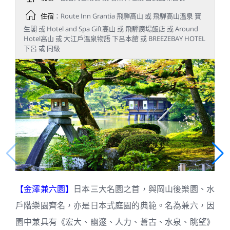
住宿
：Route Inn Grantia 飛騨高山 或 飛騨高山溫泉 寶
生閣 或 Hotel and Spa Gift高山 或 飛驒廣場飯店 或 Around
Hotel高山 或 大江戶溫泉物語 下呂本館 或 BREEZEBAY HOTEL
下呂 或 同級
【金澤兼六園】
日本三大名園之首，與岡山後樂園、水
戶階樂園齊名，亦是日本式庭園的典範。名為兼六，因
園中兼具有《宏大、幽邃、人力、蒼古、水泉、眺望》