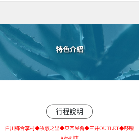
特色介紹
行程說明
白川鄉合掌村◆牧歌之里◆東茶屋街◆三井OUTLET◆哆啦
A夢列車