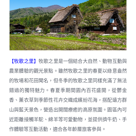
【牧歌之里】
牧歌之里是一個結合大自然、動物互動與
農業體驗的觀光景點。雖然牧歌之里的春夏以綠意盎然
的牧場和花田聞名，但冬季的牧歌之里同樣充滿了無法
錯過的獨特魅力。春夏季期間園內百花盛開，從鬱金
香、薰衣草到季節性花卉交織成繽紛花海，搭配遠方群
山與藍天景色，營造出開闊療癒的高原氛圍。園區內可
近距離接觸羊駝、綿羊等可愛動物，並提供擠牛奶、手
作體驗等互動活動，適合各年齡層旅客參與。