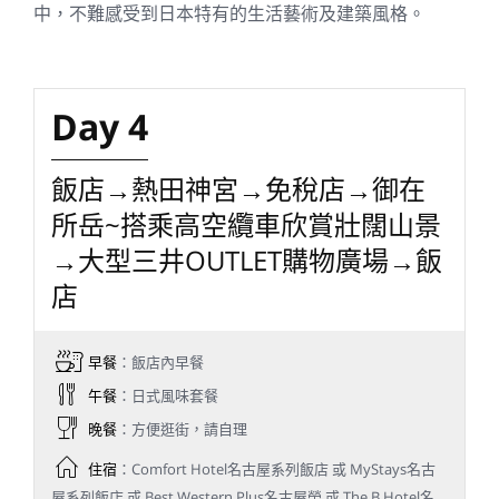
中，不難感受到日本特有的生活藝術及建築風格。
Day 4
飯店→熱田神宮→免稅店→御在
所岳~搭乘高空纜車欣賞壯闊山景
→大型三井OUTLET購物廣場→飯
店
早餐
：飯店內早餐
午餐
：日式風味套餐
晚餐
：方便逛街，請自理
住宿
：Comfort Hotel名古屋系列飯店 或 MyStays名古
屋系列飯店 或 Best Western Plus名古屋榮 或 The B Hotel名