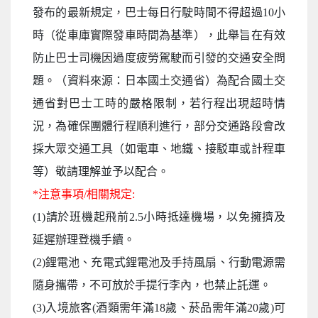
發布的最新規定，巴士每日行駛時間不得超過10小
時（從車庫實際發車時間為基準），此舉旨在有效
防止巴士司機因過度疲勞駕駛而引發的交通安全問
題。（資料來源：日本國土交通省）為配合國土交
通省對巴士工時的嚴格限制，若行程出現超時情
況，為確保團體行程順利進行，部分交通路段會改
採大眾交通工具（如電車、地鐵、接駁車或計程車
等）敬請理解並予以配合。
*注意事項/相關規定:
(1)請於班機起飛前2.5小時抵達機場，以免擁擠及
延遲辦理登機手續。
(2)鋰電池、充電式鋰電池及手持風扇、行動電源需
隨身攜帶，不可放於手提行李內，也禁止託運。
(3)入境旅客(酒類需年滿18歲、菸品需年滿20歲)可