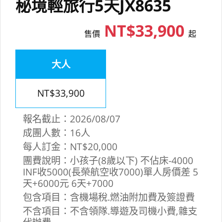
秘境輕旅行5天JX8635
NT$33,900
售價
起
大人
NT$33,900
報名截止：2026/08/07
成團人數：16人
每人訂金：NT$20,000
團費說明：小孩子(8歲以下) 不佔床-4000
INF收5000(長榮航空收7000)單人房價差 5
天+6000元 6天+7000
包含項目：含機場稅.燃油附加費及簽證費
不含項目：不含領隊.導遊及司機小費,雜支