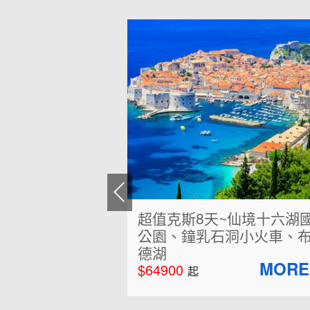
超值克斯8天~仙境十六湖國家
公園、鐘乳石洞小火車、布雷
德湖
$64900
起