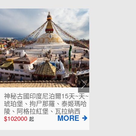
神秘古國印度尼泊爾15天~天~
巴爾幹半島
琥珀堡、拘尸那羅、泰姬瑪哈
(送一晚伊
陵、阿格拉紅堡、瓦拉納西
湖、必訪杜
102000
萊德湖、萬
$145000
起
起
小島哈瓦爾