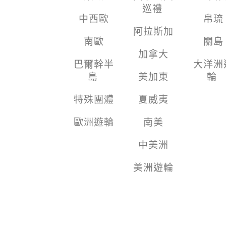
巡禮
中西歐
帛琉
阿拉斯加
南歐
關島
加拿大
巴爾幹半
大洋洲
島
美加東
輪
特殊團體
夏威夷
歐洲遊輪
南美
中美洲
美洲遊輪