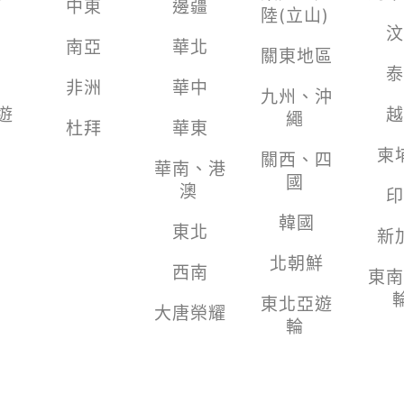
中東
邊疆
陸(立山)
汶
南亞
華北
關東地區
泰
非洲
華中
九州、沖
遊
越
繩
杜拜
華東
柬
關西、四
華南、港
國
澳
印
韓國
東北
新
北朝鮮
西南
東南
東北亞遊
大唐榮耀
輪