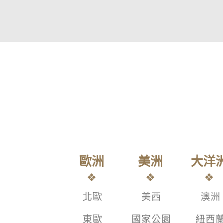
歐洲
美洲
大洋
北歐
美西
澳洲
東歐
國家公園
紐西