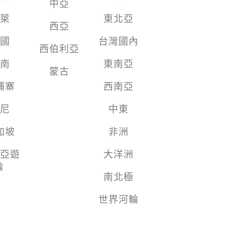
中亞
萊
東北亞
西亞
國
台灣國內
西伯利亞
南
東南亞
蒙古
埔寨
西南亞
尼
中東
加坡
非洲
亞遊
大洋洲
輪
南北極
世界河輪