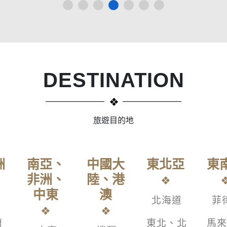
DESTINATION
旅遊目的地
洲
南亞、
中國大
東北亞
東
非洲、
陸、港
中東
澳
北海道
菲
蘭
東北、北
馬來