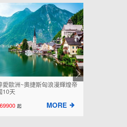
醉愛歐洲~奧捷斯匈浪漫輝煌帝
超值克斯8
10天
公園、鐘乳
德湖
69900
$64900
起
起