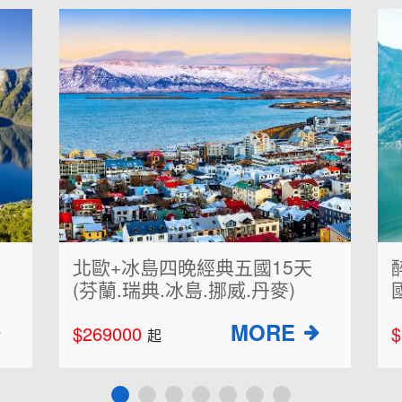
北歐+冰島四晚經典五國15天
(芬蘭.瑞典.冰島.挪威.丹麥)
國
$269000
$
起