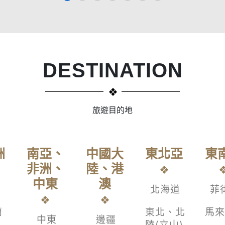
DESTINATION
旅遊目的地
洲
南亞、
中國大
東北亞
東
非洲、
陸、港
中東
澳
北海道
菲
蘭
東北、北
馬來
中東
邊疆
陸(立山)