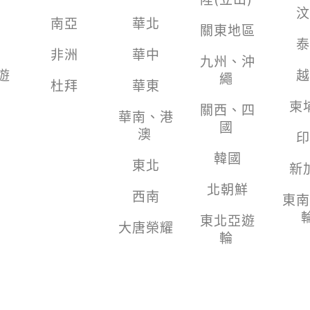
汶
南亞
華北
關東地區
泰
非洲
華中
九州、沖
遊
越
繩
杜拜
華東
柬
關西、四
華南、港
國
澳
印
韓國
東北
新
北朝鮮
西南
東南
東北亞遊
大唐榮耀
輪