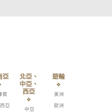
南亞
北亞、
遊輪
中亞、
西亞
律賓
美洲
西亞
歐洲
中亞