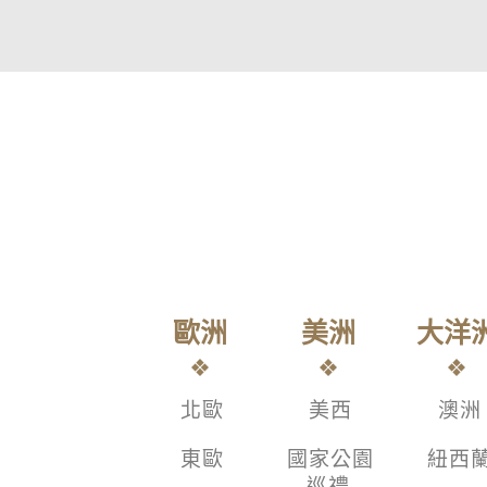
歐洲
美洲
大洋
北歐
美西
澳洲
東歐
國家公園
紐西
巡禮