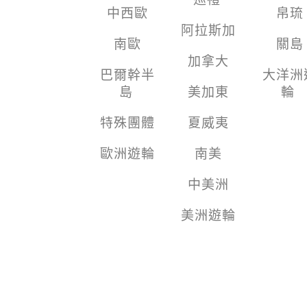
中西歐
帛琉
阿拉斯加
南歐
關島
加拿大
巴爾幹半
大洋洲
島
美加東
輪
特殊團體
夏威夷
歐洲遊輪
南美
中美洲
美洲遊輪