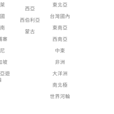
萊
東北亞
西亞
國
台灣國內
西伯利亞
南
東南亞
蒙古
埔寨
西南亞
尼
中東
加坡
非洲
亞遊
大洋洲
輪
南北極
世界河輪