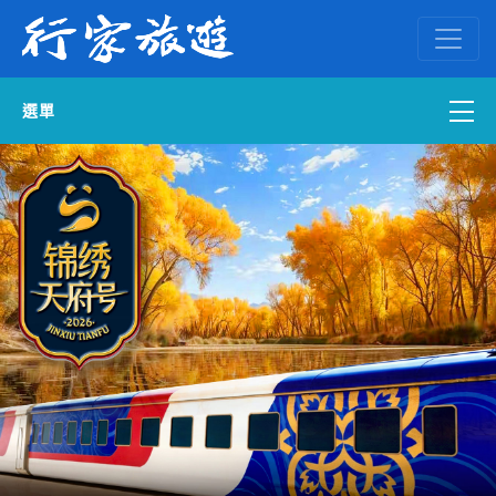
選單
國內外訂房
自組一團
中南部出發
國內旅遊
ENGLISH WEB