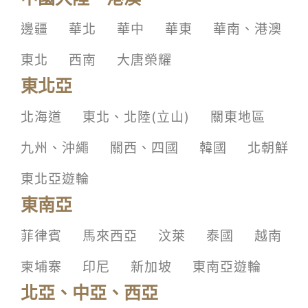
邊疆
華北
華中
華東
華南、港澳
東北
西南
大唐榮耀
東北亞
北海道
東北、北陸(立山)
關東地區
九州、沖繩
關西、四國
韓國
北朝鮮
東北亞遊輪
東南亞
菲律賓
馬來西亞
汶萊
泰國
越南
柬埔寨
印尼
新加坡
東南亞遊輪
北亞、中亞、西亞