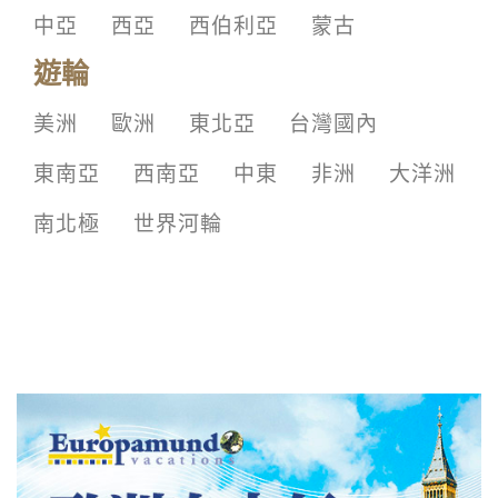
中亞
西亞
西伯利亞
蒙古
遊輪
美洲
歐洲
東北亞
台灣國內
東南亞
西南亞
中東
非洲
大洋洲
南北極
世界河輪