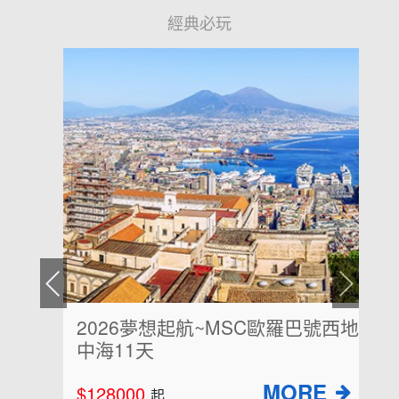
經典必玩
2026夢想起航~MSC歐羅巴號西地
中海11天
$128000
起