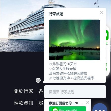
行家旅遊
遊輪
LINE
☃️北歐極光10天☃️
諮詢
✨保證入住極光屋
專線
🚢搭乘破冰船龍蝦裝體驗
🌌七晚極光帶，提高追光機率
關於行家
各國天氣
匯率換算
回覆至 行家旅遊
匯款資訊
履約保證保險
歡迎訂閱我們的LINE 官方帳號
連結 LINE 帳號