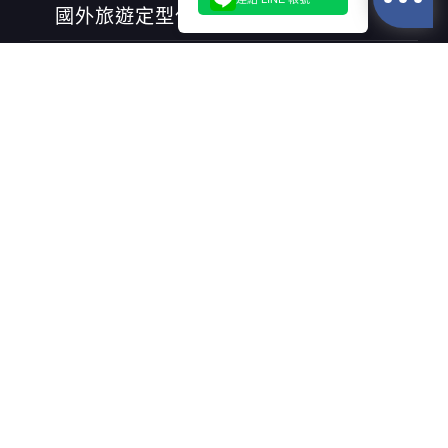
國外旅遊定型化契約書
行家(綜合)旅行社股份有限公司
交觀綜字第2028號
品保協會旅品北0535號
名家(甲種)旅行社股份有限公司
交觀甲字第5035號
品保協會旅品北0581號
代表人：海英倫(Omar Hai)
聯絡人：蔡其蓁(Buffy)