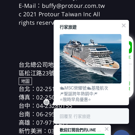
E-Mail：buffy@protour.com.tw
c 2021 Protour Taiwan Inc All
rights reserved
行家旅遊
LINE
台北總公司地址：(104)台北市中山
區松江路23號7樓、8樓
地圖
諮詢
台北：02-25166630
🛳️MSC榮耀號🛳️基隆航次
專線
🎆聖誕跨年熱銷中🎆
傳真：02-25019918
⭐限時早鳥優惠⭐
台中：04-23280155
台南：06-2953606
回覆至 行家旅遊
高雄：07-9717277
新竹美洲：03-5354989
歡迎訂閱我們的LINE 官方帳號