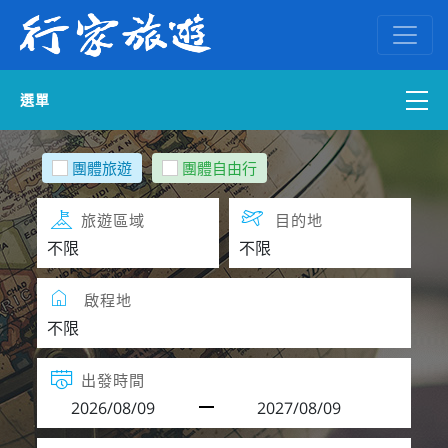
選單
國內外訂房
團體旅遊
團體自由行
自組一團
旅遊區域
目的地
中南部出發
啟程地
國內旅遊
ENGLISH WEB
出發時間