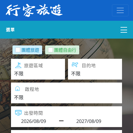
選單
國內外訂房
團體旅遊
團體自由行
自組一團
旅遊區域
目的地
中南部出發
啟程地
國內旅遊
ENGLISH WEB
出發時間