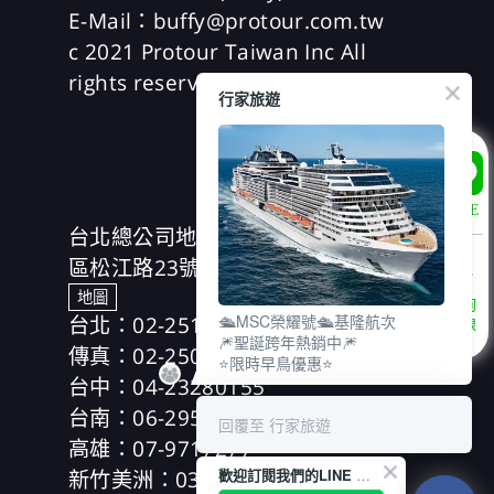
E-Mail：buffy@protour.com.tw
c 2021 Protour Taiwan Inc All
rights reserved
行家旅遊
LINE
台北總公司地址：(104)台北市中山
區松江路23號7樓、8樓
地圖
諮詢
台北：02-25166630
🛳️MSC榮耀號🛳️基隆航次
專線
🎆聖誕跨年熱銷中🎆
傳真：02-25019918
⭐限時早鳥優惠⭐
台中：04-23280155
台南：06-2953606
回覆至 行家旅遊
高雄：07-9717277
新竹美洲：03-5354989
歡迎訂閱我們的LINE 官方帳號