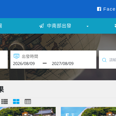
Face
團
中南部出發
出發時間
果
5
天