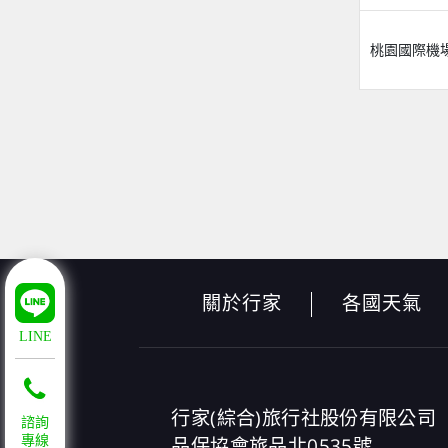
桃園國際機
關於行家
各國天氣
LINE
行家(綜合)旅行社股份有限公司
諮詢
品保協會旅品北0535號
專線