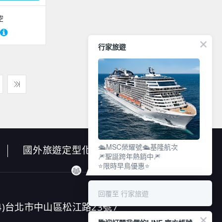
空
行家旅遊
🛳️MSC榮耀號🛳️基隆航次
國外旅遊定型化契約書
🎆聖誕跨年熱銷中🎆
⭐限時早鳥優惠⭐
回覆至 行家旅遊
4)台北市中山區松江路23號7