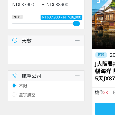
NT$
~
NT$
NT$0
NT$37,900 - NT$38,900
天數
20
團體
J大阪
幡海洋
航空公司
5天JX87
不限
機位
28
星宇航空