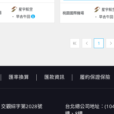
星宇航空
星宇航
場
桃園國際機場
早去午回
早去午回
1
匯率換算
匯款資訊
履約保證保險
交觀綜字第2028號
台北總公司地址：(10
樓、8樓