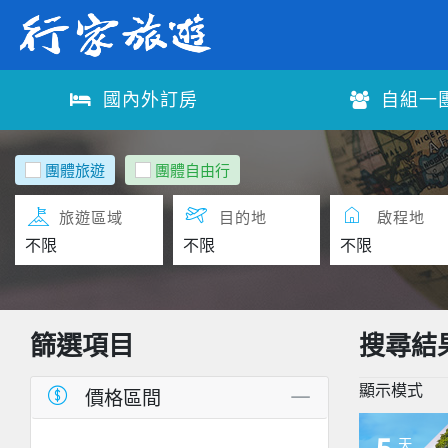
國內外訂房
自組一
團體旅遊
團體自由行
旅遊區域
目的地
啟程地
篩選項目
搜尋結
顯示模式
價格區間
5
天