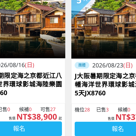
26/08/16
(日)
2026/08/23
(日)
團體
暑期限定海之京都近江八
J大阪暑期限定海之
世界環球影城海陸樂園
幡海洋世界環球影城
60
5天JX8760
已售
0
候補
0
可售
27
機位
28
已售
3
候補
0
NT$38,900
NT$3
售價
起
售價
報名
報名