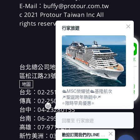
E-Mail：buffy@protour.com.tw
c 2021 Protour Taiwan Inc All
rights reserved
行家旅遊
LINE
台北總公司地址：(104)台北市中山
區松江路23號7樓、8樓
地圖
諮詢
台北：02-25166630
🛳️MSC榮耀號🛳️基隆航次
專線
🎆聖誕跨年熱銷中🎆
傳真：02-25019918
⭐限時早鳥優惠⭐
台中：04-23280155
台南：06-2953606
回覆至 行家旅遊
高雄：07-9717277
新竹美洲：03-5354989
歡迎訂閱我們的LINE 官方帳號