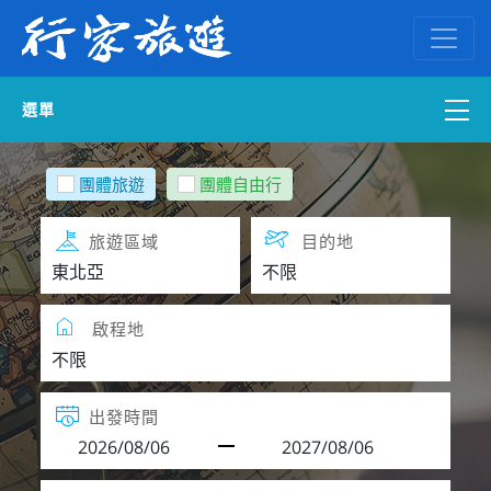
選單
國內外訂房
團體旅遊
團體自由行
自組一團
旅遊區域
目的地
中南部出發
啟程地
國內旅遊
ENGLISH WEB
出發時間