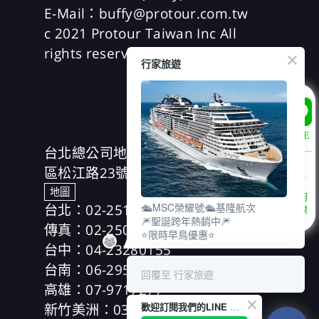
E-Mail：buffy@protour.com.tw
c 2021 Protour Taiwan Inc All
rights reserved
行家旅遊
LINE
台北總公司地址：(104)台北市中山
區松江路23號7樓、8樓
地圖
諮詢
台北：02-25166630
🛳️MSC榮耀號🛳️基隆航次
專線
🎆聖誕跨年熱銷中🎆
傳真：02-25019918
⭐限時早鳥優惠⭐
台中：04-23280155
台南：06-2953606
回覆至 行家旅遊
高雄：07-9717277
新竹美洲：03-5354989
歡迎訂閱我們的LINE 官方帳號