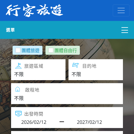
選單
國內外訂房
團體旅遊
團體自由行
自組一團
旅遊區域
目的地
中南部出發
啟程地
國內旅遊
ENGLISH WEB
出發時間