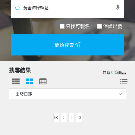
只找可報名
保證出發
開始搜索
搜尋結果
共有
0
筆商品